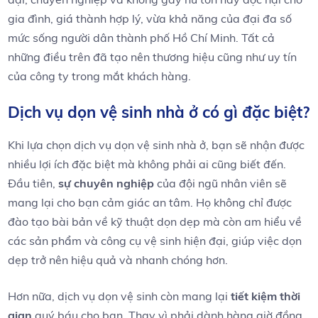
gia đình, giá thành hợp lý, vừa khả năng của đại đa số
mức sống người dân thành phố Hồ Chí Minh. Tất cả
những điều trên đã tạo nên thương hiệu cũng như uy tín
của công ty trong mắt khách hàng.
Dịch vụ dọn vệ sinh nhà⁤ ở có gì đặc biệt?
Khi lựa ‌chọn dịch vụ dọn vệ ⁤sinh nhà ở, bạn sẽ nhận ⁢được⁤
nhiều lợi ​ích ‍đặc biệt mà không phải ai cũng biết đến.
Đầu tiên,
sự chuyên ‌nghiệp
của ⁢đội ngũ nhân viên sẽ
mang lại cho bạn cảm giác⁤ an⁤ tâm. Họ không chỉ được
đào tạo ​bài bản ‍về kỹ thuật dọn dẹp mà còn am⁤ hiểu về‍
các sản⁢ phẩm và ⁢công cụ vệ sinh hiện đại, giúp ‌việc dọn
dẹp trở ⁢nên hiệu quả ⁢và nhanh chóng hơn.
Hơn nữa, dịch⁢ vụ dọn vệ sinh còn mang lại
tiết ⁢kiệm thời
gian
quý báu cho ​bạn. Thay vì ‍phải‍ dành hàng giờ đồng