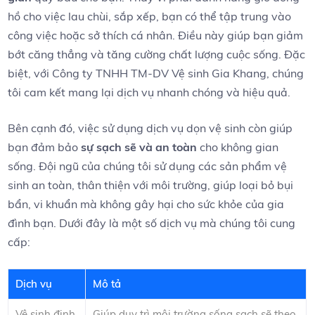
hồ cho việc lau chùi, sắp xếp, bạn có thể tập trung ‌vào
công việc ⁢hoặc sở thích ​cá nhân. Điều này giúp bạn giảm
bớt căng thẳng ⁢và tăng cường chất lượng cuộc sống. Đặc
biệt,​ với Công ty TNHH ​TM-DV Vệ sinh Gia Khang, chúng
tôi cam kết​ mang lại ⁢dịch vụ nhanh chóng và hiệu ‍quả.
Bên cạnh đó, việc sử​ dụng​ dịch​ vụ dọn vệ sinh còn​ giúp
bạn đảm bảo‌
sự sạch ​sẽ ‍và​ an toàn
cho không gian
sống. Đội‍ ngũ của chúng⁣ tôi sử dụng⁤ các sản⁣ phẩm vệ
sinh‌ an toàn, thân thiện với môi trường,​ giúp loại bỏ bụi
bẩn, vi ‌khuẩn mà ⁢không gây hại cho sức ‍khỏe của gia
đình‌ bạn. Dưới đây là một​ số⁤ dịch vụ ‌mà chúng⁤ tôi cung
cấp:
Dịch vụ
Mô‌ tả
Vệ sinh định⁣
Giúp duy trì môi trường sống sạch sẽ ‍theo