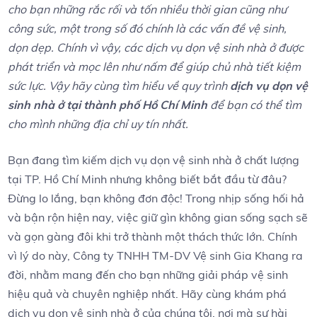
cho bạn những rắc rối và tốn nhiều thời gian cũng như
công sức, một trong số đó chính là các vấn đề vệ sinh,
dọn dẹp. Chính vì vậy, các dịch vụ dọn vệ sinh nhà ở được
phát triển và mọc lên như nấm để giúp chủ nhà tiết kiệm
sức lực. Vậy hãy cùng tìm hiểu về quy trình
dịch vụ dọn vệ
sinh nhà ở tại thành phố Hồ Chí Minh
để bạn có thể tìm
cho mình những địa chỉ uy tín nhất.
Bạn đang tìm ⁢kiếm dịch ‍vụ dọn⁤ vệ sinh nhà​ ở chất ⁢lượng
tại TP. Hồ Chí Minh nhưng không ⁣biết bắt đầu từ đâu?
Đừng ‍lo lắng, bạn không đơn độc!‍ Trong⁣ nhịp sống hối hả
và⁢ bận rộn‌ hiện nay, việc giữ gìn không gian sống sạch sẽ
và gọn gàng đôi khi⁤ trở thành một thách thức lớn. Chính
vì lý⁢ do này, Công ty ‌TNHH TM-DV‍ Vệ sinh Gia Khang ra ​
đời, nhằm⁣ mang đến cho bạn những giải‍ pháp ‍vệ⁤ sinh
hiệu quả​ và chuyên nghiệp nhất.⁢ Hãy ​cùng khám⁢ phá
dịch vụ dọn ‍vệ sinh nhà ở của chúng tôi, nơi mà sự hài