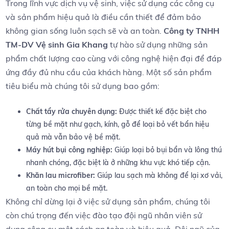
Trong lĩnh​ vực ⁣dịch vụ vệ sinh,‍ việc sử dụng các công ‌cụ
và ⁣sản phẩm‌ hiệu quả là điều ‍cần thiết để ⁣đảm ‌bảo
‌không gian sống luôn sạch sẽ ​và an​ toàn.
Công ty TNHH
TM-DV Vệ sinh Gia Khang
tự hào sử dụng những ⁤sản
phẩm chất lượng cao cùng với công nghệ hiện đại để‌ đáp
ứng ⁤đầy đủ nhu cầu⁢ của khách hàng. Một ‍số ⁢sản ⁣phẩm
tiêu biểu mà chúng tôi sử dụng bao gồm:
Chất tẩy rửa chuyên dụng:
Được thiết kế đặc biệt cho
từng bề‌ mặt như⁢ gạch, ‌kính, gỗ​ để ​loại ‌bỏ⁢ vết bẩn hiệu
quả mà vẫn bảo vệ bề mặt.
Máy hút bụi công nghiệp:
Giúp loại bỏ bụi bẩn và lông thú
nhanh chóng, đặc biệt là ở những khu vực khó tiếp cận.
Khăn‌ lau microfiber:
Giúp lau sạch mà không⁢ để⁤ lại xơ vải,
an toàn cho mọi bề mặt.
Không‍ chỉ dừng lại ở việc sử dụng sản ⁢phẩm, chúng tôi‌
còn chú trọng đến việc⁤ đào tạo⁤ đội ngũ ⁢nhân viên sử
dụng công ⁣cụ ⁢một cách an toàn và⁢ hiệu⁣ quả. Đội ngũ của