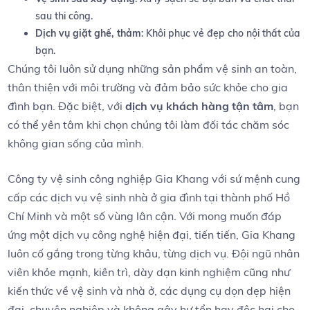
sau thi công.
Dịch ‍vụ giặt ghế, thảm
: Khôi⁣ phục⁣ vẻ⁤ đẹp cho nội thất của
bạn.
Chúng tôi luôn sử dụng những sản phẩm vệ sinh⁣ an toàn,⁤
thân‍ thiện với môi trường và đảm bảo sức⁢ khỏe cho gia
đình⁢ bạn. Đặc biệt, ​với
dịch vụ‌ khách hàng ⁤tận tâm
,⁣ bạn
có ​thể yên tâm khi chọn‍ chúng tôi làm đối tác chăm sóc
không gian ⁢sống của mình.
Công ty vệ sinh công nghiệp Gia Khang với sứ mệnh cung
cấp các dịch vụ vệ sinh nhà ở gia đình tại thành phố Hồ
Chí Minh và một số vùng lân cận. Với mong muốn đáp
ứng một dịch vụ công nghệ hiện đại, tiến tiến, Gia Khang
luôn cố gắng trong từng khâu, từng dịch vụ. Đội ngũ nhân
viên khỏe mạnh, kiên trì, dày dạn kinh nghiệm cũng như
kiến thức về vệ sinh và nhà ở, các dụng cụ dọn dẹp hiện
đại, chuyên nghiệp và không gây hư tổn hay độc hại cho