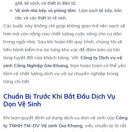
ghế, kệ sách, và thiết ⁤bị điện⁤ tử.
Vệ sinh nhà bếp và ⁣phòng⁣ tắm:
‍ Làm sạch kệ bếp, ⁤bồn
rửa, và các thiết bị vệ ⁢sinh.
Các bước này không chỉ giúp ​không gian trở nên‍ sạch sẽ
hơn mà còn ​nâng cao chất lượng cuộc sống‌ cho cư dân
⁢trong ngôi nhà. ‌Sau khi hoàn tất ⁣quy trình, chúng ​tôi⁣ sẽ
tiến hành kiểm tra‍ lại từng khu⁣ vực để đảm bảo sự hài
lòng tuyệt​ đối ‌của khách hàng. Với ​
Công ty ⁢Dịch vụ vệ
sinh Công‍ Nghiệp ⁢Gia Khang
, bạn hoàn toàn ⁣có ⁢thể ⁤yên
tâm về chất lượng dịch vụ và sự chuyên nghiệp trong
⁣từng chi tiết.
Chuẩn Bị Trước⁣ Khi Bắt ⁢Đầu ‌Dịch Vụ
Dọn ‍Vệ Sinh
Khi bạn quyết định sử dụng⁢ dịch vụ dọn vệ sinh của
Công
ty TNHH TM-DV Vệ ‌sinh ‍Gia​ Khang
, việc chuẩn bị là rất⁤