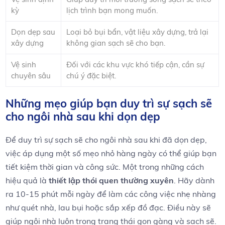
kỳ
lịch trình ⁤bạn mong muốn.
Dọn dẹp sau
Loại bỏ bụi⁢ bẩn, vật liệu xây dựng,‍ trả lại⁤
xây dựng
không ⁣gian sạch sẽ ⁢cho​ bạn.
Vệ sinh⁤
Đối với các khu vực khó tiếp cận, cần sự⁣
chuyên sâu
chú ⁤ý đặc​ biệt.
Những mẹo giúp bạn duy trì sự sạch sẽ
cho ngôi nhà sau​ khi dọn dẹp
Để duy trì sự sạch sẽ cho ​ngôi nhà‍ sau khi đã dọn dẹp,
việc áp dụng một số mẹo⁢ nhỏ hàng ngày có thể‌ giúp bạn
⁢tiết kiệm thời ‍gian và công sức. Một trong những cách​
hiệu quả là
thiết lập thói ‌quen thường xuyên
. Hãy dành ​
ra 10-15 phút mỗi ngày ⁤để làm các công việc nhẹ nhàng
⁤như quét nhà, lau bụi hoặc sắp xếp ⁤đồ đạc. Điều này sẽ
giúp ngôi nhà ​luôn trong trạng thái ​gọn⁣ gàng và sạch sẽ.