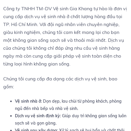
Công ty TNHH TM-DV Vệ sinh‌ Gia Khang tự​ hào là đơn ‌vị
cung cấp dịch vụ vệ‍ sinh nhà ở chất lượng⁤ hàng đầu tại
TP. Hồ ‍Chí Minh. ​Với đội ngũ ⁤nhân viên chuyên nghiệp,
‍giàu kinh nghiệm, chúng tôi‍ cam kết mang lại cho bạn
một ‍không gian⁢ sống sạch ⁣sẽ và thoải ‌mái nhất. Dịch ⁣vụ
của chúng‌ tôi không ‌chỉ đáp ứng nhu cầu ​vệ sinh hàng
ngày mà còn cung ⁤cấp ⁢giải pháp vệ sinh toàn⁢ diện cho
từng⁤ loại hình không gian sống.
Chúng tôi cung ‌cấp ‍đa dạng các ⁢dịch vụ vệ sinh,⁢ bao
gồm:
Vệ sinh nhà ở
: Dọn dẹp, lau chùi từ phòng khách, phòng
ngủ đến nhà​ bếp và nhà vệ sinh.
Dịch⁣ vụ vệ sinh ⁣định kỳ
: ⁢Giúp duy trì không gian sống⁣ luôn
sạch sẽ và gọn gàng.
Vệ sinh sau‍ xây dựng
: Xử lý sạch ⁢sẽ bụi bẩn và chất thải