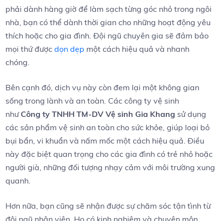
⁤phải dành hàng giờ để làm sạch từng góc ‍nhỏ trong ngôi
nhà, bạn có thể dành thời ⁢gian cho ⁤những hoạt động yêu
thích hoặc cho gia ⁣đình. Đội ngũ chuyên gia⁤ sẽ đảm bảo
mọi⁤ thứ được
dọn dẹp
một cách hiệu quả và nhanh
chóng.
Bên cạnh đó, ​dịch vụ này còn đem lại một không gian
⁢sống‌ trong lành và ⁤an toàn. Các ‍công ty vệ sinh‌
như
Công ty TNHH TM-DV​ Vệ sinh Gia Khang
sử dụng
các sản‍ phẩm vệ sinh ​an ⁣toàn cho sức ⁣khỏe, giúp loại ​bỏ
bụi bẩn, vi​ khuẩn và nấm mốc một cách hiệu quả. Điều
này đặc biệt quan trọng⁤ cho‍ các gia đình có trẻ nhỏ‌ hoặc⁤
người già, những đối tượng nhạy cảm với môi trường xung
quanh.
Hơn ⁤nữa, bạn cũng sẽ‌ nhận​ được‍ sự⁤ chăm sóc ⁤tận tình từ
đội⁢ ngũ nhân viên. Họ có kinh nghiệm và chuyên môn