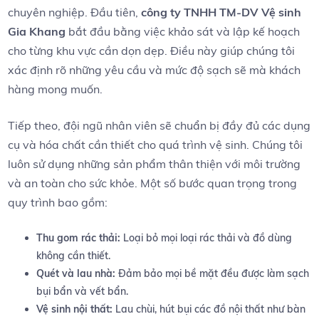
chuyên nghiệp. Đầu tiên,
công ‍ty TNHH TM-DV Vệ sinh
Gia Khang
bắt đầu bằng việc khảo sát và lập kế ​hoạch
cho từng⁣ khu vực cần dọn dẹp. Điều ‌này giúp ‌chúng tôi
xác định rõ những yêu cầu và mức độ‍ sạch sẽ ⁢mà‌ khách
⁤hàng mong muốn.
Tiếp theo,‍ đội ngũ nhân‌ viên sẽ chuẩn bị ⁢đầy đủ các dụng
cụ và hóa chất cần⁢ thiết cho quá​ trình vệ sinh. Chúng tôi
luôn sử dụng những sản phẩm thân⁤ thiện với⁢ môi trường
và an toàn ⁤cho sức⁣ khỏe. Một số⁣ bước quan trọng trong
quy​ trình bao gồm:
Thu gom ‍rác thải:
‌Loại bỏ mọi loại rác⁤ thải và​ đồ​ dùng
không cần thiết.
Quét và lau nhà:
Đảm bảo mọi bề mặt đều ⁣được làm sạch
bụi⁤ bẩn và vết bẩn.
Vệ sinh nội thất:
Lau chùi, hút bụi các đồ nội thất như bàn