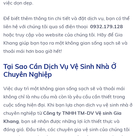
việc dọn ⁤dẹp.
Để biết thêm thông tin chi tiết và đặt dịch​ vụ, bạn có thể
liên hệ với ‌chúng⁤ tôi qua số điện thoại ⁣
0932.179.128
hoặc truy⁢ cập vào website của ⁣chúng tôi. Hãy‌ để Gia
Khang ⁣giúp bạn tạo ra một không gian sống sạch sẽ‍ và
thoải mái hơn bao giờ hết!
Tại ⁢Sao Cần Dịch Vụ Vệ Sinh Nhà Ở
⁢Chuyên ⁣Nghiệp
Việc duy⁤ trì một không ⁤gian sống ⁢sạch sẽ và thoải​ mái
không chỉ ⁤là nhu cầu mà⁢ còn là yêu ⁤cầu cần ​thiết trong
cuộc‍ sống​ hiện đại. ⁢Khi bạn lựa ‍chọn dịch vụ vệ sinh ⁢nhà ở
​chuyên nghiệp từ
Công ty TNHH TM-DV Vệ sinh​ Gia
Khang
, bạn sẽ nhận được những lợi ích thiết thực và
‌đáng giá. Đầu⁢ tiên,⁣ các chuyên gia vệ sinh⁢ của chúng tôi