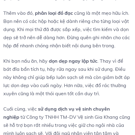
Thêm vào đó,
phân ⁢loại đồ đạc
cũng là một mẹo hữu ích.
Bạn nên có các ⁢hộp hoặc kệ dành riêng cho từng ‍loại vật
dụng.⁢ Khi ​mọi thứ đã được ​sắp⁣ xếp, ⁤việc tìm kiếm⁣ và dọn
dẹp sẽ ‍trở nên dễ dàng hơn. Đừng⁤ quên ghi nhãn‌ cho các
hộp‌ để ⁤nhanh chóng ⁤nhận biết nội⁣ dung bên trong.
Khi‌ bạn nấu ⁤ăn, hãy
dọn dẹp ngay lập tức
. Thay ⁢vì để
bát đĩa bẩn tích tụ, ​hãy rửa ngay⁣ sau khi sử ⁣dụng. Điều
này không chỉ giúp⁤ bếp luôn sạch sẽ mà còn⁤ giảm bớt áp
lực dọn dẹp vào cuối ngày. Hơn nữa, việc đổ rác thường⁢
xuyên⁣ cũng là ​một thói quen tốt cần duy trì.
Cuối cùng,⁣ việc
sử dụng dịch vụ vệ sinh chuyên
nghiệp
từ Công⁢ ty ‍TNHH TM-DV Vệ sinh ⁣Gia‍ Khang cũng
sẽ hỗ trợ bạn rất nhiều trong việc giữ cho ngôi‍ nhà của
mình luôn sạch sẽ.⁤ Với đội ngũ⁤ nhân viên tận ⁤tâm và