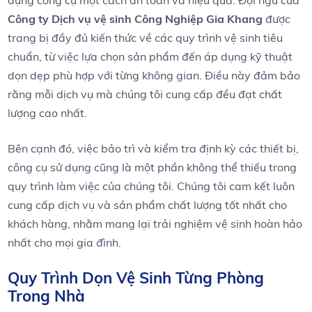
Công ty Dịch vụ‌ vệ sinh Công Nghiệp Gia Khang
​được
‌trang bị đầy đủ kiến thức về các quy trình ⁢vệ sinh tiêu‍
chuẩn, từ⁢ việc lựa chọn​ sản ​phẩm đến áp ‌dụng⁣ kỹ thuật
dọn dẹp phù hợp với từng không gian. Điều⁤ này đảm bảo⁣
rằng mỗi dịch vụ mà chúng tôi⁤ cung cấp đều đạt chất⁢
lượng cao nhất.
Bên ​cạnh đó, việc bảo trì và kiểm tra định⁣ kỳ các thiết‌ bị,
công ‌cụ sử dụng cũng⁣ là một phần không thể⁢ thiếu trong
quy trình làm việc của chúng ‌tôi. Chúng tôi‌ cam kết luôn
cung ‌cấp dịch ⁣vụ và sản phẩm chất lượng tốt nhất cho
khách hàng, nhằm mang​ lại‌ trải nghiệm vệ sinh​ hoàn hảo
‌nhất cho‌ mọi‍ gia đình.
Quy ⁣Trình ⁤Dọn​ Vệ Sinh Từng Phòng
‍Trong Nhà