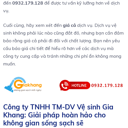
đến
0932.179.128
để được ⁤tư vấn kỹ lưỡng hơn về dịch
vụ.
Cuối cùng, hãy ⁤xem xét đến
giá cả
dịch vụ. ⁢Dịch vụ vệ
sinh không phải lúc nào cũng đắt ​đỏ, nhưng bạn ​cần đảm
bảo rằng giá cả phải đi đôi với chất lượng. Bạn nên yêu
cầu báo giá chi tiết để hiểu ‌rõ hơn ​về các dịch ⁢vụ⁤ mà
công ty cung ‍cấp và tránh những chi phí ẩn‌ không mong
muốn.
Công ty TNHH TM-DV Vệ sinh Gia
Khang: Giải pháp hoàn hảo cho⁣
không‍ gian sống sạch​ sẽ