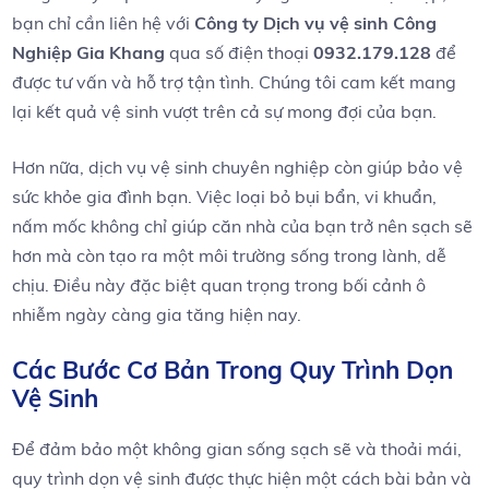
bạn chỉ cần liên hệ với
Công​ ty ‍Dịch ‍vụ vệ sinh Công
Nghiệp Gia Khang
qua ⁣số điện thoại
0932.179.128
để
được tư vấn và hỗ trợ ‌tận tình. Chúng tôi cam kết mang
lại kết quả vệ sinh vượt ​trên cả sự mong đợi của bạn.
Hơn nữa, ⁣dịch vụ vệ sinh chuyên ‌nghiệp còn giúp​ bảo vệ
sức khỏe gia ⁢đình bạn. Việc ⁣loại bỏ ⁢bụi bẩn, vi khuẩn,⁢
nấm mốc không ​chỉ giúp căn nhà của bạn ‌trở nên‌ sạch sẽ
hơn mà còn tạo ra⁤ một​ môi trường ‌sống‌ trong lành, dễ
chịu. Điều này đặc biệt ⁣quan trọng trong​ bối ⁤cảnh ô
nhiễm ‌ngày càng⁢ gia tăng hiện nay.
Các ‍Bước Cơ Bản Trong Quy‌ Trình​ Dọn
Vệ​ Sinh
Để đảm bảo một không gian sống sạch sẽ ‌và thoải mái,
quy trình⁢ dọn vệ ⁣sinh ‌được thực hiện một cách ⁢bài bản và