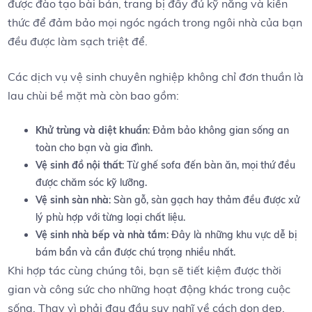
được đào tạo bài bản, trang bị‍ đầy đủ kỹ năng và kiến​
thức để đảm bảo ⁣mọi ngóc ngách trong ngôi nhà ⁤của ⁣bạn​
đều được làm sạch triệt‌ để.
Các dịch vụ vệ sinh chuyên ⁤nghiệp không chỉ đơn thuần ‌là
lau chùi bề mặt mà còn bao gồm:
Khử trùng ⁢và diệt khuẩn
: Đảm bảo không gian sống an
toàn cho bạn và⁢ gia đình.
Vệ sinh đồ nội thất
: Từ ghế⁢ sofa đến bàn ⁢ăn, mọi thứ đều
⁢được chăm ⁤sóc kỹ ​lưỡng.
Vệ sinh sàn nhà
: Sàn gỗ, sàn⁢ gạch⁣ hay thảm đều được xử
lý phù‍ hợp‍ với từng ⁣loại chất liệu.
Vệ sinh nhà bếp‍ và nhà tắm
: Đây là ​những khu vực dễ bị
bám bẩn và ⁢cần được chú trọng ‌nhiều nhất.
Khi⁤ hợp tác cùng chúng tôi, ⁢bạn sẽ tiết kiệm⁤ được thời⁣
gian và công sức cho những hoạt động khác trong cuộc
sống. Thay vì ​phải‍ đau đầu suy nghĩ về cách ⁤dọn dẹp,