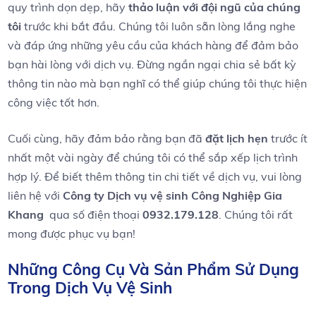
quy ‌trình dọn⁤ dẹp, hãy
thảo luận với đội ngũ của chúng
tôi
trước​ khi bắt đầu. Chúng tôi luôn sẵn lòng lắng nghe⁣
và đáp ứng những yêu‌ cầu của khách hàng để đảm bảo
bạn hài lòng với dịch vụ. Đừng⁣ ngần ngại chia sẻ bất ​kỳ
thông tin nào mà ‍bạn nghĩ có thể giúp chúng tôi thực⁤ hiện
công việc ⁢tốt⁣ hơn.
Cuối cùng, hãy đảm bảo rằng bạn đã
đặt lịch⁤ hẹn
trước ít
nhất một vài ngày để chúng tôi có ​thể sắp xếp lịch trình
hợp‌ lý. Để⁣ biết ‌thêm thông tin chi tiết về dịch vụ, vui lòng
liên hệ với
Công‌ ty Dịch vụ ​vệ sinh‌ Công Nghiệp Gia
Khang
‍ qua ​số ⁤điện thoại
0932.179.128
. Chúng tôi rất
mong được phục vụ bạn!
Những Công Cụ Và Sản Phẩm Sử Dụng‌
Trong Dịch Vụ Vệ Sinh