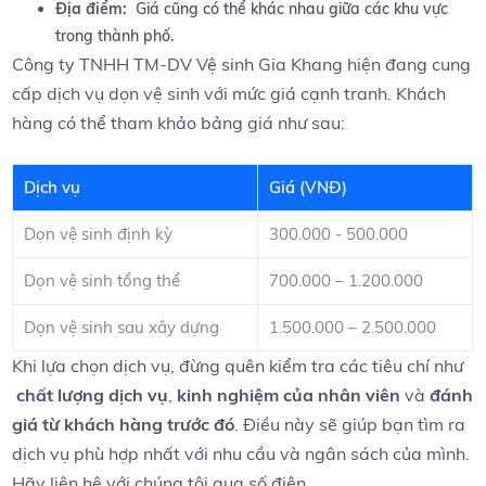
Địa điểm:
‌ Giá cũng có thể khác nhau giữa các khu vực
trong thành ⁤phố.
Công ty TNHH TM-DV Vệ sinh Gia Khang hiện ​đang cung
cấp dịch vụ dọn vệ sinh với mức‌ giá cạnh tranh. Khách
hàng có thể ​tham‌ khảo bảng giá​ như ‌sau:
Dịch vụ
Giá (VNĐ)
Dọn vệ⁣ sinh định ‍kỳ
300.000 ​- 500.000
Dọn vệ sinh​ tổng thể
700.000⁣ – 1.200.000
Dọn vệ sinh sau⁣ xây dựng
1.500.000 – 2.500.000
Khi lựa chọn dịch vụ, đừng quên kiểm tra các tiêu chí như ​
chất lượng dịch vụ
,
kinh nghiệm của nhân viên
và
đánh
giá⁣ từ khách ⁢hàng​ trước đó
.⁣ Điều này‌ sẽ giúp bạn ⁤tìm ra
dịch vụ phù hợp‍ nhất ⁢với nhu cầu và ngân sách của‌ mình.
Hãy liên hệ với chúng tôi​ qua số‍ điện