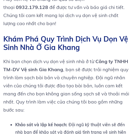
thoại
0932.179.128
để được ⁣tư vấn ‍và báo ⁣giá chi tiết.
‌Chúng ‍tôi cam kết mang⁣ lại dịch vụ dọn​ vệ sinh chất​
lượng‍ cao‌ nhất cho bạn!
Khám Phá Q
uy Trình Dịch Vụ Dọn Vệ
Sinh Nhà Ở Gia Khang
Khi bạn chọn dịch ⁣vụ dọn ‍vệ sinh nhà ‍ở⁤ từ
Công ty TNHH
TM-DV Vệ sinh Gia Khang
, bạn sẽ được trải nghiệm quy
trình làm sạch bài bản và chuyên nghiệp. Đội ngũ nhân
viên của chúng tôi‌ được đào tạo bài bản, luôn cam kết
mang đến cho ‍bạn không gian​ sống sạch ⁢sẽ và thoải mái
nhất. Quy trình làm việc của chúng tôi bao​ gồm những
bước sau:
Khảo sát và lập kế hoạch:
Đội ngũ kỹ thuật ⁢viên sẽ đến
nhà bạn⁢ để ⁤khảo sát và đánh giá tình trạng ⁢vệ sinh hiện‍