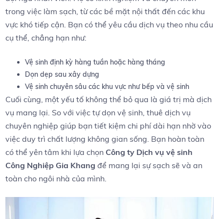
trong việc làm sạch, từ​ các bề mặt nội thất đến các khu
vực khó ‍tiếp⁢ cận. ‍Bạn có thể yêu cầu ⁣dịch vụ theo nhu cầu
cụ thể, chẳng hạn như:
Vệ sinh định ⁢kỳ hàng​ tuần hoặc ‍hàng tháng
Dọn dẹp sau xây dựng
Vệ sinh chuyên sâu⁣ các khu ​vực như ​bếp và vệ sinh
Cuối cùng, một yếu tố không thể⁢ bỏ qua là giá trị⁢ mà dịch
vụ mang‍ lại. ‌So với việc tự dọn vệ‌ sinh, thuê dịch vụ
chuyên nghiệp giúp⁤ bạn tiết kiệm chi phí dài hạn nhờ vào
việc duy trì chất lượng không gian ⁣sống.⁤ Bạn⁣ hoàn​ toàn
có thể⁢ yên​ tâm​ khi lựa⁤ chọn
Công ty ‌Dịch vụ vệ ‍sinh
Công Nghiệp ⁢Gia ‌Khang
để‌ mang lại‍ sự ‌sạch sẽ và an
toàn cho ngôi nhà của mình.