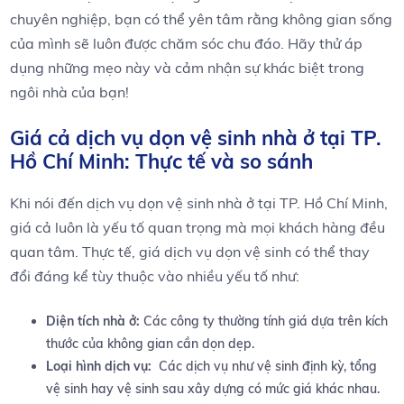
chuyên nghiệp, ‌bạn có thể yên tâm rằng‌ không gian sống
của mình sẽ luôn được chăm sóc chu đáo. Hãy thử áp
dụng những mẹo này và cảm nhận sự khác ​biệt trong
ngôi nhà của bạn!
Giá ‍cả dịch vụ‌ dọn vệ sinh nhà ở‍ tại TP.
Hồ ⁢Chí Minh: Thực ​tế và so sánh
Khi nói đến dịch vụ ‌dọn vệ sinh nhà ở tại TP. Hồ ⁤Chí Minh,
giá cả luôn ​là yếu tố quan trọng mà mọi khách ‍hàng đều
quan tâm. Thực tế, giá dịch vụ dọn vệ sinh có ⁣thể thay
đổi đáng ⁣kể tùy thuộc vào nhiều yếu tố như:
Diện tích nhà ở:
Các công ty thường tính giá​ dựa trên kích
thước của không gian‌ cần dọn dẹp.
Loại hình dịch vụ:
⁣ Các⁢ dịch vụ như vệ sinh định kỳ, ​tổng
vệ sinh hay vệ sinh ⁣sau xây ​dựng có mức giá⁣ khác nhau.