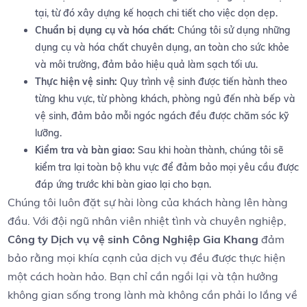
tại, từ đó xây dựng kế hoạch chi tiết cho việc dọn ⁣dẹp.
Chuẩn‍ bị dụng cụ và⁣ hóa chất:
Chúng tôi sử dụng những
dụng cụ và hóa chất chuyên dụng, an ⁣toàn cho sức khỏe
và môi trường, đảm bảo hiệu‍ quả làm sạch tối ưu.
Thực hiện vệ sinh:
Quy trình vệ sinh được tiến hành theo
từng khu vực, từ phòng khách, phòng ngủ đến⁢ nhà ​bếp và
vệ‍ sinh, đảm bảo mỗi ngóc⁢ ngách đều được ⁢chăm‍ sóc kỹ‌
lưỡng.
Kiểm tra và bàn‌ giao:
Sau khi ‍hoàn thành, chúng tôi sẽ
kiểm tra lại toàn bộ khu vực để đảm bảo mọi yêu cầu được
đáp ứng trước ⁢khi‍ bàn giao​ lại ‍cho bạn.
Chúng ‌tôi luôn‌ đặt sự hài lòng của ‍khách hàng lên hàng
đầu.‌ Với đội ngũ nhân viên nhiệt ​tình và chuyên nghiệp,
Công ty Dịch vụ vệ⁤ sinh Công Nghiệp​ Gia Khang
đảm⁢
bảo rằng mọi khía cạnh của dịch vụ đều được⁢ thực hiện
một cách hoàn ⁤hảo.⁤ Bạn chỉ cần ngồi lại và tận hưởng
không gian sống trong⁣ lành mà không cần phải lo lắng về