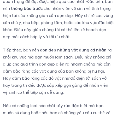
quan ⁣trọng để ⁢đạt được hiệu quả cao nhất. Đầu tiên, bạn
nên
thông báo trước
‌cho nhân viên vệ sinh về ‍tình trạng
hiện tại của không gian‌ cần dọn dẹp. Hãy ⁢chỉ rõ các vùng
cần chú ý, như bếp, phòng tắm, hoặc ​các khu vực đặc biệt
khác.⁤ Điều này ‌giúp chúng tôi có⁣ thể lên ‌kế hoạch dọn​
dẹp một cách​ hợp lý và tối ưu nhất.
Tiếp⁤ theo, bạn nên
dọn ‌dẹp những vật dụng ‌cá‍ nhân
ra
khỏi ⁢khu‍ vực mà ‍bạn muốn làm sạch.⁢ Điều này không chỉ
giúp‌ cho quá trình dọn dẹp diễn ra nhanh chóng mà còn
đảm bảo rằng các vật‌ dụng của bạn không bị hư hại.
Hãy đảm bảo ‌rằng các‌ đồ vật như đồ điện tử,​ sách vở,
‍hay trang trí đều được​ sắp xếp gọn gàng để nhân viên
vệ sinh có ⁢thể⁤ tiếp cận dễ dàng.
Nếu có ⁣những loại hóa chất tẩy rửa đặc biệt mà bạn
muốn ⁤sử dụng hoặc‌ nếu bạn có những yêu cầu cụ thể về