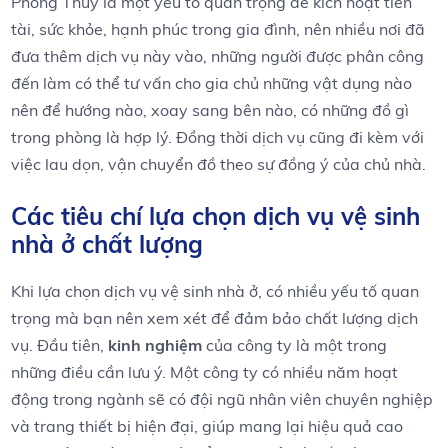
Phong Thủy là một yếu tố quan trọng để kích hoạt tiền
tài, sức khỏe, hạnh phúc trong gia đình, nên nhiều nơi đã
đưa thêm dịch vụ này vào, những người được phân công
đến làm có thể tư vấn cho gia chủ những vật dụng nào
nên để hướng nào, xoay sang bên nào, có những đồ gì
trong phòng là hợp lý. Đồng thời dịch vụ cũng đi kèm với
việc lau dọn, vận chuyển đồ theo sự đồng ý của chủ nhà.
Các tiêu chí lựa chọn dịch vụ vệ sinh
nhà ở‌ chất lượng
Khi lựa‌ chọn dịch vụ vệ sinh nhà ở, có nhiều ⁤yếu tố quan
trọng mà ‌bạn nên xem xét‌ để⁣ đảm bảo chất lượng dịch
vụ. Đầu⁤ tiên,
kinh nghiệm
của ⁢công ty là một trong
những ⁢điều cần lưu ý. Một công ty có nhiều năm hoạt
động trong ngành sẽ có đội ‌ngũ nhân‌ viên chuyên nghiệp⁣
và trang thiết bị hiện đại, giúp ⁤mang lại hiệu quả cao