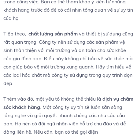
trong công việc. Bạn có‌ thể tham khảo ý ⁤kiến từ những
khách hàng ​trước đó để có cái nhìn ‍tổng quan về ⁢sự uy tín
của họ.
Tiếp theo, ⁢
chất lượng sản phẩm
và thiết bị sử dụng cũng
rất quan trọng. Công ty nên‌ sử dụng các sản⁤ phẩm vệ
sinh thân thiện với môi trường và an toàn cho⁤ sức khỏe
của gia đình bạn. Điều này⁢ không ‌chỉ bảo‍ vệ sức khỏe mà
còn giúp bảo ‌vệ môi trường xung quanh. ‌Hãy tìm hiểu về​
các loại ‍hóa chất mà công ty sử dụng ‍trong​ quy trình dọn
dẹp.
Thêm vào đó, một yếu tố không thể thiếu là
dịch vụ chăm
sóc khách hàng
. Một công‌ ty uy tín sẽ⁢ luôn sẵn sàng
lắng nghe và giải quyết nhanh chóng các nhu cầu của
bạn.‍ Họ nên có đội ngũ⁤ nhân viên hỗ⁣ trợ chu đáo‌ và dễ
dàng⁣ liên hệ. Nếu cần, bạn có thể gọi ⁢điện