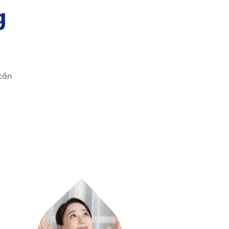
g
 cần