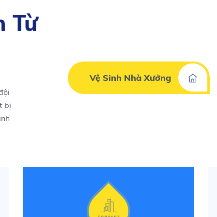
h Từ
Vệ Sinh Nhà Xưởng
đội
t bị
inh