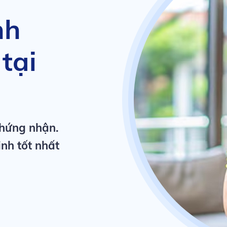
nh
tại
chứng nhận.
inh tốt nhất