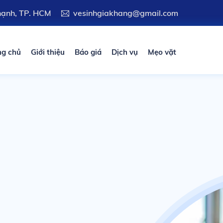
Thạnh, TP. HCM
vesinhgiakhang@gmail.com
ng chủ
Giới thiệu
Báo giá
Dịch vụ
Mẹo vặt