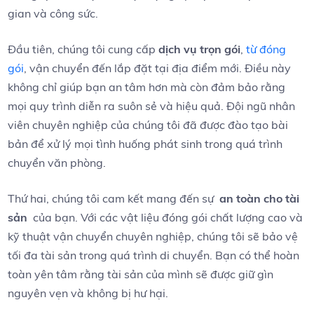
gian và công sức.
Đầu tiên, chúng tôi cung cấp
dịch vụ trọn gói
,
từ đóng
gói
, vận chuyển⁢ đến ‌lắp đặt tại địa điểm mới. Điều này
không chỉ giúp bạn an tâm hơn mà còn đảm bảo rằng
⁣mọi quy trình diễn ra suôn​ sẻ và hiệu quả.​ Đội‍ ngũ nhân
viên chuyên nghiệp của chúng tôi đã‍ được đào tạo bài
bản để xử lý mọi tình huống⁤ phát sinh trong⁤ quá trình
chuyển‌ văn phòng.
Thứ hai, chúng‍ tôi cam kết mang đến sự ⁣
an toàn cho tài
sản
‍ của⁣ bạn. ⁢Với các vật liệu đóng gói chất lượng cao và
kỹ thuật vận chuyển chuyên nghiệp, chúng tôi sẽ bảo vệ
tối đa tài sản trong quá trình di chuyển. Bạn có thể hoàn
toàn yên tâm rằng tài sản của mình sẽ được giữ gìn
nguyên⁤ vẹn và ⁤không bị hư hại.