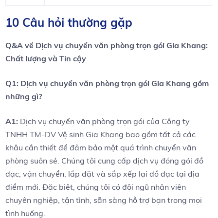
10 Câu hỏi thường gặp
Q&A​ về ⁤Dịch vụ ⁢chuyển ⁤văn phòng trọn gói Gia Khang:
Chất lượng và Tin cậy
Q1: Dịch vụ ​chuyển ⁢văn phòng trọn ‌gói Gia Khang gồm ​
những gì?
A1:
Dịch vụ chuyển văn phòng trọn​ gói của Công ty
TNHH TM-DV Vệ sinh Gia ‌Khang bao gồm tất cả các
khâu cần thiết để đảm bảo một quá trình ⁢chuyển văn
phòng suôn sẻ. ​Chúng tôi⁤ cung cấp dịch⁤ vụ đóng ‌gói đồ⁤
đạc, vận chuyển, lắp ‌đặt và sắp ‌xếp lại đồ đạc tại địa​
điểm mới. Đặc biệt, chúng tôi có đội ‍ngũ nhân ​viên
chuyên nghiệp, tận tình, sẵn sàng⁣ hỗ ⁤trợ bạn trong mọi
tình⁣ huống.