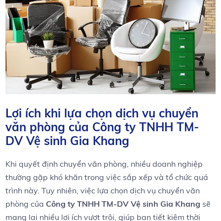
Lợi​ ích khi​ lựa chọn dịch⁢ vụ chuyển
văn phòng của ⁤Công ty TNHH ‌TM-
DV Vệ sinh Gia Khang
Khi quyết định chuyển văn phòng,‌ nhiều⁢ doanh nghiệp
⁢thường ⁢gặp​ khó khăn trong việc sắp xếp và tổ⁤ chức quá
trình này. Tuy ‍nhiên, việc lựa chọn dịch vụ chuyển văn
phòng của
Công ty TNHH TM-DV Vệ sinh Gia Khang
sẽ
mang lại nhiều lợi ích vượt trội, giúp bạn tiết kiệm thời