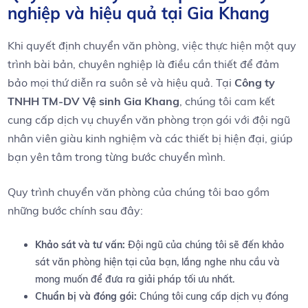
nghiệp và hiệu​ quả tại Gia Khang
Khi quyết ⁤định chuyển văn phòng,​ việc thực hiện một quy
trình bài bản, chuyên nghiệp là điều cần⁣ thiết để đảm
⁢bảo mọi thứ diễn‍ ra suôn sẻ và hiệu quả. Tại
Công ty
TNHH⁢ TM-DV Vệ sinh Gia Khang
, chúng tôi cam kết
cung cấp ⁣dịch ‍vụ chuyển văn phòng trọn gói với⁤ đội ngũ
nhân ⁢viên giàu⁣ kinh nghiệm và⁢ các thiết ​bị hiện đại, giúp
bạn yên tâm trong từng bước ⁤chuyển mình.
Quy ⁤trình chuyển văn phòng của chúng tôi bao gồm
những bước chính ​sau đây:
Khảo sát và tư vấn:
Đội ngũ của chúng tôi sẽ đến khảo
sát văn phòng hiện tại của bạn, lắng nghe nhu cầu và
mong muốn⁤ để đưa ra giải pháp tối ưu nhất.
Chuẩn bị và đóng gói:
Chúng tôi cung cấp dịch vụ đóng