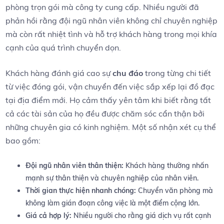
phòng trọn gói mà công ty cung cấp.‌ Nhiều người ⁤đã
⁤phản hồi rằng đội ngũ nhân ‍viên‌ không chỉ chuyên nghiệp
mà còn rất nhiệt tình và hỗ trợ ⁣khách hàng trong mọi khía
cạnh của quá trình chuyển dọn.
Khách hàng đánh giá cao sự
chu ‌đáo
trong từng chi⁤ tiết‌
từ việc đóng gói, vận​ chuyển đến việc sắp xếp lại đồ đạc
tại địa điểm mới.‌ Họ cảm thấy yên tâm khi biết ​rằng tất
cả các tài sản của họ đều được chăm sóc‍ cẩn thận bởi
những chuyên gia có kinh⁢ nghiệm. Một⁣ số nhận ⁣xét cụ thể
bao gồm:
Đội ngũ nhân viên thân thiện:
Khách hàng ⁤thường nhấn
mạnh sự thân thiện và‌ chuyên nghiệp của ‍nhân​ viên.
Thời gian thực hiện nhanh chóng:
Chuyển văn phòng mà
không⁢ làm gián đoạn công ⁣việc là một ​điểm cộng lớn.
Giá cả hợp lý:
Nhiều người cho rằng giá dịch vụ rất cạnh