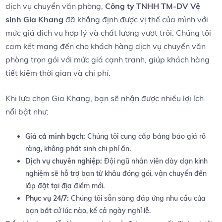
dịch vụ chuyển văn phòng,
Công‌ ty TNHH TM-DV Vệ
sinh Gia Khang
đã khẳng định được vị thế của⁣ mình với
mức giá dịch ‍vụ ⁤hợp lý và chất lượng vượt ⁣trội. Chúng tôi
cam kết mang đến cho khách hàng dịch vụ chuyển văn
phòng trọn gói với mức ​giá cạnh tranh, giúp khách​ hàng
tiết kiệm⁤ thời gian và chi ​phí.
Khi lựa chọn ‍Gia Khang, bạn sẽ ⁢nhận được nhiều ‌lợi ích
nổi bật ⁤như:
Giá cả minh ‌bạch:
Chúng tôi cung cấp bảng báo ⁣giá rõ
ràng, không phát sinh‌ chi phí ẩn.
Dịch vụ chuyên nghiệp:
Đội ngũ nhân viên dày dạn kinh
nghiệm ‍sẽ hỗ trợ bạn từ khâu⁢ đóng gói, vận chuyển đến
lắp đặt tại địa điểm mới.
Phục‌ vụ 24/7:
Chúng tôi sẵn sàng đáp⁤ ứng nhu cầu ​của‌
bạn bất cứ ‍lúc nào, kể cả ngày nghỉ lễ.