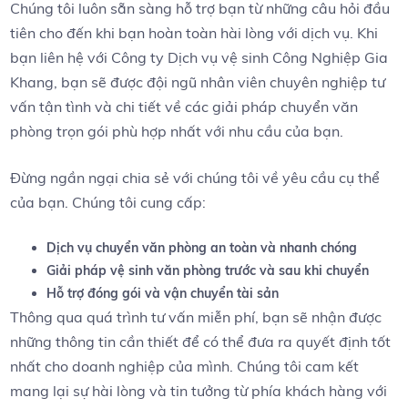
Chúng tôi luôn sẵn sàng⁢ hỗ trợ bạn từ ​những câu‌ hỏi đầu
tiên ⁣cho đến khi bạn hoàn toàn ⁤hài lòng​ với dịch vụ. Khi
bạn liên hệ với Công ty Dịch ⁢vụ vệ sinh Công Nghiệp Gia
Khang, bạn sẽ được đội ngũ nhân viên ​chuyên ⁢nghiệp tư
vấn tận tình và chi tiết về​ các giải pháp chuyển văn
phòng trọn gói ⁣phù ⁣hợp nhất ​với nhu cầu ​của bạn.
Đừng ngần ngại ‍chia‌ sẻ với chúng tôi về yêu cầu cụ thể
của bạn. Chúng tôi‌ cung cấp:
Dịch vụ chuyển⁢ văn phòng an toàn và nhanh chóng
Giải pháp vệ sinh văn phòng trước và‍ sau khi chuyển
Hỗ trợ ⁤đóng gói và vận chuyển tài sản
Thông qua quá trình tư vấn miễn phí, bạn sẽ ⁤nhận được
những thông tin cần thiết để ⁣có thể đưa ra quyết định tốt⁣
nhất cho doanh nghiệp ‌của mình. Chúng tôi cam kết
mang lại sự hài lòng và tin tưởng từ phía khách hàng với