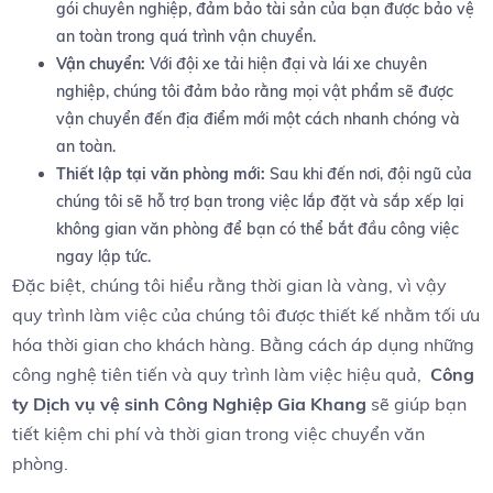
gói chuyên ⁢nghiệp, đảm bảo tài sản của bạn được bảo⁢ vệ
an toàn ​trong quá trình vận chuyển.
Vận ⁤chuyển:
Với⁤ đội xe tải hiện đại và lái xe chuyên
nghiệp, chúng tôi đảm bảo rằng mọi vật ‌phẩm‌ sẽ được
vận chuyển đến địa ‍điểm mới một cách nhanh chóng và
an toàn.
Thiết ⁣lập tại văn phòng mới:
Sau khi đến ⁣nơi, đội ngũ của
chúng tôi sẽ hỗ trợ ⁢bạn trong việc lắp đặt và sắp xếp lại
không gian văn‍ phòng để ⁢bạn ⁣có⁤ thể bắt đầu công việc
ngay lập tức.
Đặc‌ biệt, chúng tôi hiểu⁣ rằng thời gian là vàng, vì vậy
quy⁣ trình làm việc của chúng tôi được thiết kế nhằm tối ưu
​hóa thời gian cho khách hàng. Bằng cách áp dụng những
công nghệ tiên tiến và quy trình làm việc hiệu quả, ⁣
Công
ty​ Dịch ‍vụ vệ sinh Công Nghiệp Gia Khang
sẽ giúp bạn
tiết kiệm⁣ chi phí ⁤và ​thời ​gian‍ trong việc chuyển văn
phòng.