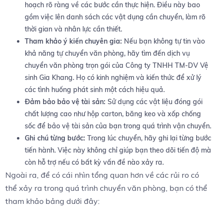
‍hoạch rõ ràng về các bước cần ‍thực hiện. Điều ‍này bao
gồm việc lên danh sách ‍các vật⁤ dụng cần chuyển, ​làm rõ
thời gian và nhân lực cần thiết.
Tham khảo ý​ kiến chuyên gia:
Nếu bạn không tự tin vào
khả năng tự chuyển văn phòng, hãy tìm đến dịch vụ
chuyển văn phòng trọn gói của Công ty ‍TNHH TM-DV Vệ
sinh Gia Khang.​ Họ có kinh ‌nghiệm ​và‌ kiến thức để ⁣xử lý
các tình huống phát⁣ sinh một ⁢cách hiệu quả.
Đảm bảo ‌bảo vệ tài sản:
Sử dụng‌ các vật liệu đóng gói
chất ‌lượng cao như⁢ hộp carton, băng keo và xốp chống
sốc để bảo vệ tài ⁣sản của bạn ⁢trong quá‌ trình vận chuyển.
Ghi chú từng ⁤bước:
Trong lúc⁢ chuyển, hãy‌ ghi lại từng ⁤bước
tiến hành. Việc‌ này không chỉ giúp bạn theo dõi tiến ⁤độ ⁣mà‍
còn hỗ‍ trợ nếu có bất kỳ ⁤vấn ⁢đề nào xảy ra.
Ngoài ra, để có cái nhìn⁤ tổng quan hơn về các rủi ‍ro có
thể xảy ra trong​ quá trình chuyển văn phòng,⁤ bạn có thể
⁤tham khảo bảng dưới đây: