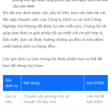
phòng trọn gói hoặc từng phần, tùy vào ngân sách và nhu
cầu ‌của mình.
Khi‍ đã xác định được các yếu tố trên, bạn nên liên hệ ⁣với⁣
đội ngũ chuyên viên của Công ty Dịch vụ vệ sinh Công
Nghiệp Gia Khang để ⁢được‍ tư vấn miễn phí. Chúng tôi sẽ
giúp bạn đưa ra ⁣giải⁤ pháp⁤ tối⁤ ưu nhất với chi ​phí hợp lý.
‌Đặc ‍biệt, bạn sẽ được hưởng những ưu đãi và bảo đảm
chất lượng dịch vụ hàng đầu.
Các gói dịch vụ của chúng tôi‌ được phân loại cụ thể để
bạn dễ dàng ‍lựa chọn:
Gói
Nội dung
Giá (VNĐ)
dịch vụ
Gói cơ
Chuyển ​văn phòng nhỏ, di
Liên hệ để
bản
chuyển đồ đạc nhẹ
biết thêm