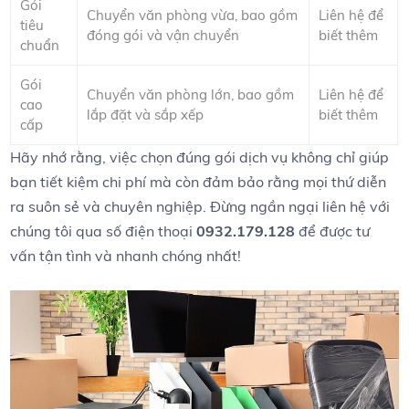
Gói
Chuyển văn phòng vừa, bao gồm
Liên hệ để
tiêu
đóng gói và vận chuyển
biết thêm
chuẩn
Gói
Chuyển văn phòng lớn, bao gồm
Liên hệ để⁤
cao
lắp đặt và sắp ‌xếp
biết thêm
cấp
Hãy nhớ rằng, việc chọn đúng gói‌ dịch vụ không chỉ giúp
bạn tiết kiệm‌ chi⁢ phí mà còn đảm bảo rằng mọi thứ diễn
ra suôn sẻ và ‍chuyên nghiệp. Đừng ngần ngại liên hệ⁤ với
chúng tôi qua số điện thoại
0932.179.128
để được tư
vấn tận tình và ‌nhanh chóng ​nhất!