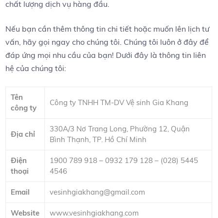
chất lượng dịch vụ hàng⁣ đầu.
Nếu⁤ bạn cần thêm ⁣thông tin chi​ tiết hoặc muốn lên lịch tư
vấn, hãy gọi ⁣ngay cho ⁤chúng tôi. Chúng tôi luôn ở đây để
đáp ứng mọi nhu cầu của bạn! Dưới⁣ đây là thông tin liên
hệ⁢ của chúng tôi:
Tên
Công ty TNHH TM-DV Vệ sinh Gia Khang
công⁢ ty
330A/3 Nơ Trang Long, Phường 12, ​Quận
Địa ⁣chỉ
Bình Thạnh, TP. Hồ⁢ Chí Minh
Điện
1900 789 918 –‍ 0932 179 128 – (028) 5445
thoại
4546
Email
vesinhgiakhang@gmail.com
Website
www.vesinhgiakhang.com