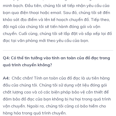
minh ⁢bạch. Đầu tiên, chúng tôi sẽ tiếp nhận yêu cầu của⁢
bạn qua‌ điện thoại hoặc email. Sau ⁤đó, chúng tôi sẽ đến⁢
khảo sát địa điểm và lên kế hoạch chuyển đồ. Tiếp theo,
đội ngũ của chúng tôi sẽ tiến​ hành đóng ‌gói và vận
chuyển. Cuối cùng, chúng tôi sẽ lắp đặt và ⁢sắp‍ xếp lại đồ
đạc tại văn phòng mới ​theo yêu cầu của bạn.
Q4: Có thể tin tưởng vào tính an toàn của đồ đạc trong
⁤quá trình⁢ chuyển không?
A4:
⁤ Chắc chắn! Tính an toàn của đồ đạc là ưu tiên ‌hàng
đầu của chúng tôi. Chúng tôi sử dụng vật⁤ liệu đóng gói
chất⁣ lượng cao và có các‍ biện pháp‌ bảo vệ⁤ cần ⁤thiết để
đảm bảo đồ đạc của bạn không bị hư hại trong quá trình
vận chuyển. Ngoài ra, chúng tôi cũng⁤ có⁤ bảo hiểm cho
hàng hóa trong quá trình chuyển.