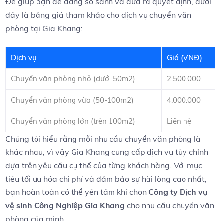
Để giúp bạn dễ​ dàng so sánh và đưa ra quyết định, dưới
đây‍ là bảng giá tham khảo cho dịch‌ vụ ‍chuyển văn
phòng⁣ tại Gia Khang:
Dịch⁤ vụ
Giá ‍(VNĐ)
Chuyển văn phòng nhỏ (
dưới 50m2
)
2.500.000
Chuyển văn phòng vừa (50-100m2)
4.000.000
Chuyển văn phòng lớn (trên 100m2)
Liên hệ
Chúng ⁤tôi hiểu rằng mỗi⁤ nhu cầu chuyển văn ‌phòng là
khác nhau, ‍vì vậy Gia⁣ Khang cung cấp dịch vụ tùy chỉnh
dựa trên yêu cầu cụ thể của từng khách hàng. Với mục
tiêu tối ưu hóa chi phí và đảm bảo sự hài lòng cao nhất,
bạn hoàn ‌toàn⁢ có thể ‌yên tâm khi chọn
Công ty Dịch vụ
vệ sinh Công Nghiệp Gia Khang
cho⁢ nhu cầu⁢ chuyển văn
phòng‍ của mình.