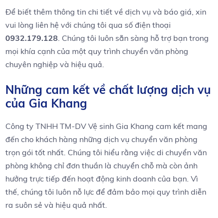
Để ​biết ‌thêm thông ⁢tin chi tiết về dịch vụ và báo giá, xin
vui lòng liên hệ với⁣ chúng tôi qua số điện‍ thoại
0932.179.128
. Chúng tôi ⁣luôn sẵn sàng hỗ trợ​ bạn trong
mọi ⁤khía cạnh của một quy trình chuyển văn phòng
chuyên nghiệp và hiệu quả.
Những cam kết về chất lượng dịch vụ
của Gia Khang
Công ty TNHH TM-DV⁣ Vệ sinh ‌Gia Khang cam kết mang
đến cho khách hàng những dịch ⁤vụ chuyển văn ⁤phòng
trọn ⁤gói tốt nhất. Chúng tôi ⁢hiểu ‍rằng việc di chuyển văn
phòng không chỉ đơn thuần là chuyển chỗ mà còn ảnh
hưởng trực tiếp đến ⁣hoạt ‌động kinh doanh của bạn. ‌Vì
thế, chúng ​tôi⁣ luôn nỗ lực để đảm bảo ‌mọi quy ​trình diễn
ra suôn sẻ ⁢và hiệu quả nhất.