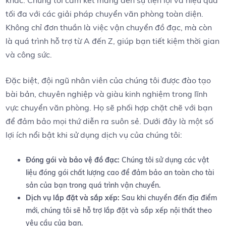
khác. Chúng tôi cam kết⁣ mang ⁣đến sự tiện lợi ​và hiệu quả
tối ‍đa với các giải⁤ pháp chuyển văn phòng toàn diện.
Không chỉ đơn‌ thuần là việc ⁤vận chuyển đồ đạc, mà còn‍
là quá⁣ trình ⁢hỗ trợ từ A đến Z, giúp bạn tiết kiệm thời‌ gian
và công sức.
Đặc biệt, đội ngũ nhân viên của chúng tôi được đào tạo
bài bản, chuyên ⁤nghiệp và giàu ⁣kinh nghiệm​ trong lĩnh⁢
vực chuyển văn phòng. Họ ⁢sẽ phối hợp chặt chẽ với bạn
để ​đảm bảo mọi​ thứ diễn ra suôn sẻ. Dưới đây là‌ một ⁤số
lợi ích ‌nổi bật khi ⁣sử dụng dịch vụ ​của chúng tôi:
Đóng gói và bảo vệ đồ ⁣đạc:
Chúng tôi sử dụng các vật
liệu đóng gói chất lượng cao​ để đảm bảo⁣ an toàn cho⁣ tài
sản của bạn trong quá trình vận chuyển.
Dịch vụ lắp đặt và sắp ‌xếp:
Sau khi chuyển đến địa điểm
mới, chúng tôi sẽ hỗ trợ lắp đặt và sắp xếp nội thất theo
yêu cầu của ⁣bạn.