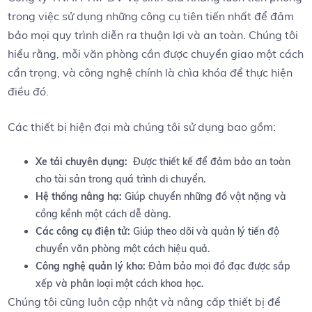
trong việc sử dụng những công⁢ cụ tiên ‌tiến ⁣nhất ‍để đảm‍
bảo mọi⁤ quy trình diễn ra thuận lợi và an‌ toàn. Chúng ⁤tôi
hiểu rằng, mỗi văn phòng cần được chuyển giao ‌một cách
cẩn trọng, và công nghệ ‌chính là ⁢chìa khóa ​để thực ​hiện
điều đó.
Các thiết bị hiện đại mà chúng tôi sử dụng bao gồm:
Xe tải chuyên dụng:
​ Được ⁢thiết kế để⁣ đảm bảo an toàn
cho tài sản trong quá ⁣trình​ di chuyển.
Hệ thống nâng hạ:
Giúp chuyển những đồ vật‍ nặng và‌
cồng kềnh một cách dễ dàng.
Các công cụ điện ⁤tử:
⁤Giúp theo dõi và quản lý tiến độ
chuyển văn phòng​ một cách hiệu quả.
Công nghệ quản ‍lý kho:
Đảm bảo mọi đồ đạc được sắp
xếp và‌ phân loại ‍một cách khoa học.
Chúng tôi ‍cũng luôn ⁢cập nhật và nâng cấp thiết bị​ để