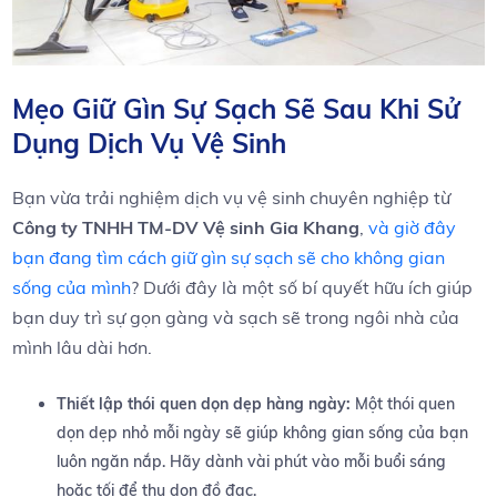
Mẹo Giữ Gìn Sự Sạch Sẽ Sau ⁢Khi‌ Sử
Dụng Dịch Vụ ⁣Vệ ‍Sinh
Bạn vừa trải nghiệm dịch vụ vệ⁣ sinh chuyên ‌nghiệp từ⁣
Công ty ‍TNHH ⁤TM-DV​ Vệ sinh Gia Khang
,
và giờ ​đây
bạn đang tìm cách giữ ‍gìn ⁤sự sạch‌ sẽ ⁢cho​ không ⁢gian
sống⁤ của ‌mình
? Dưới ⁣đây là một số bí quyết hữu⁤ ích giúp
bạn duy trì sự gọn gàng và‌ sạch‍ sẽ⁣ trong ngôi nhà của
mình ‍lâu dài‌ hơn.
Thiết lập ​thói quen ‌dọn⁢ dẹp hàng ngày:
Một thói quen⁢
dọn ⁣dẹp nhỏ mỗi ngày sẽ giúp không gian sống của bạn
luôn ngăn nắp. Hãy​ dành vài phút vào‍ mỗi buổi sáng
hoặc tối để thu dọn‌ đồ đạc.