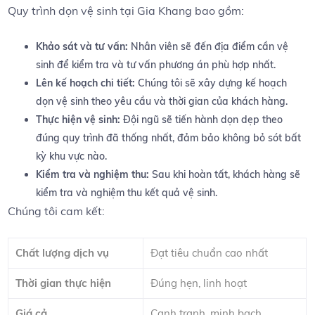
Quy ‍trình⁣ dọn⁣ vệ⁣ sinh tại Gia ‍Khang bao gồm:
Khảo sát và‌ tư​ vấn:
Nhân⁣ viên sẽ ​đến ⁤địa điểm cần vệ​
sinh ⁣để kiểm tra và ​tư vấn⁤ phương án phù hợp nhất.
Lên kế hoạch chi tiết:
Chúng tôi sẽ xây ⁤dựng ​kế ‌hoạch
dọn⁣ vệ ⁤sinh theo yêu cầu và ⁣thời gian của⁣ khách hàng.
Thực hiện vệ sinh:
Đội ngũ⁤ sẽ⁤ tiến hành dọn dẹp theo ​
đúng quy ⁣trình đã thống nhất,‌ đảm bảo không bỏ‍ sót⁤ bất
kỳ ‌khu⁤ vực nào.
Kiểm tra và ⁣nghiệm thu:
Sau⁤ khi​ hoàn tất, khách hàng ⁤sẽ
kiểm tra ‍và⁣ nghiệm thu kết ‌quả‌ vệ sinh.
Chúng tôi cam​ kết:
Chất lượng dịch ‌vụ
Đạt tiêu chuẩn ⁣cao nhất
Thời gian thực hiện
Đúng​ hẹn,‌ linh ⁣hoạt
Giá cả
Cạnh tranh, minh ⁤bạch