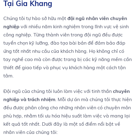
Tại Gia Khang
Chúng tôi tự ​hào‌ sở hữu một
đội ngũ nhân viên ‍chuyên
nghiệp
với nhiều năm‍ kinh nghiệm trong⁢ lĩnh⁢ vực vệ ​sinh⁤
công ⁣nghiệp. Từng thành ⁤viên ⁢trong đội ngũ​ đều được
tuyển chọn ⁤kỹ lưỡng, ‌đào tạo bài bản để đảm bảo đáp
ứng tốt nhất nhu⁢ cầu của​ khách hàng. Họ ⁢không chỉ có
tay nghề cao mà còn ‍được trang bị ‌các kỹ năng ⁣mềm cần‌
thiết để giao tiếp và phục ​vụ khách hàng một cách ‌tận
tâm.
Đội ngũ của chúng tôi luôn làm việc với tinh thần
chuyên
nghiệp và‌ trách nhiệm
. Mỗi⁣ dự án mà ‌chúng tôi thực hiện
‍đều được phân‌ công cho những nhân viên có⁤ chuyên ⁤môn
phù hợp,⁣ nhằm tối ưu hóa⁣ hiệu ‌suất làm việc và mang​ lại
kết quả tốt ​nhất. Dưới ⁢đây là‌ một số ​điểm nổi⁣ bật về
nhân viên của⁤ chúng tôi: