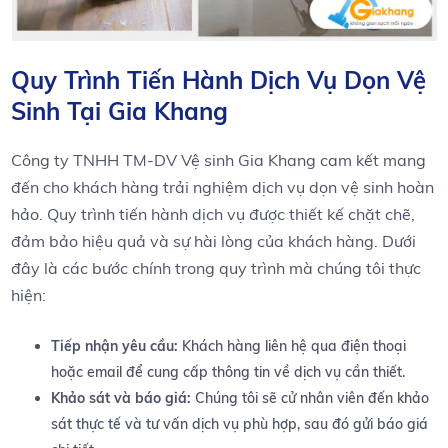
Quy Trình Tiến Hành Dịch Vụ Dọn ‌Vệ
Sinh⁢ Tại Gia ​Khang
Công ty TNHH ‍TM-DV Vệ⁣ sinh Gia ⁣Khang cam⁢ kết mang⁢
đến cho khách hàng‍ trải nghiệm dịch vụ dọn ⁢vệ sinh hoàn
⁢hảo. Quy trình tiến hành dịch‍ vụ ⁤được⁢ thiết‍ kế chặt chẽ,
đảm bảo hiệu quả và sự hài lòng của ⁤khách hàng. Dưới
đây là các bước chính‌ trong quy trình mà⁤ chúng tôi ​thực⁤
hiện:
Tiếp nhận yêu cầu:
⁣Khách⁤ hàng liên hệ⁤ qua điện thoại
⁤hoặc email để ​cung cấp thông tin về dịch vụ cần thiết.
Khảo sát và báo giá:
Chúng‍ tôi sẽ ‌cử nhân viên đến khảo
sát thực ⁣tế và‍ tư‍ vấn​ dịch vụ phù hợp, sau đó gửi báo ​giá