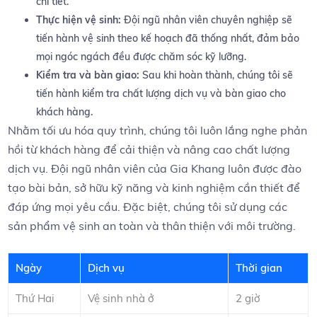
chi tiết.
Thực‍ hiện vệ sinh:
Đội⁢ ngũ ​nhân ‌viên chuyên⁤ nghiệp‍ sẽ
tiến hành ⁤vệ sinh‍ theo kế hoạch đã thống ‌nhất, ‍đảm bảo
mọi ngóc ngách‌ đều được chăm sóc‌ kỹ ​lưỡng.
Kiểm ⁤tra và bàn giao:
Sau khi hoàn thành, ⁢chúng tôi sẽ‍
tiến hành kiểm tra chất lượng ⁤dịch vụ và ​bàn⁣ giao cho
khách hàng.
Nhằm‍ tối ưu ‌hóa quy trình, chúng‌ tôi luôn lắng nghe phản⁣
hồi từ ⁤khách hàng để cải thiện và‌ nâng cao chất lượng
dịch vụ. Đội ​ngũ nhân⁤ viên của Gia⁤ Khang luôn được đào
⁣tạo bài bản, ‌sở hữu kỹ ⁤năng và⁢ kinh nghiệm‍ cần thiết để⁢
đáp ứng mọi yêu cầu.⁤ Đặc ‍biệt, ‌chúng‌ tôi sử dụng các
sản‌ phẩm ‍vệ sinh an toàn và thân thiện⁢ với môi ⁤trường.
Ngày
Dịch vụ
Thời ⁢gian
Thứ Hai
Vệ sinh nhà ở
2 giờ