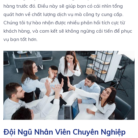
⁢hàng ⁣trước đó. Điều ⁢này sẽ giúp bạn có cái nhìn ⁣tổng
quát hơn về chất lượng⁣ dịch‌ vụ mà⁢ công ty cung cấp.⁤
Chúng tôi tự hào nhận⁢ được ⁣nhiều phản hồi tích ‍cực từ
khách hàng, ⁤và cam kết sẽ không ngừng ‌cải ⁢tiến để phục
⁣vụ bạn tốt hơn.
Đội Ngũ Nhân Viên Chuyên Nghiệp