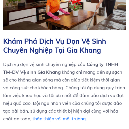
Khám ‍Phá Dịch Vụ Dọn Vệ Sinh
Chuyên Nghiệp ​Tại⁤ Gia Khang
Dịch⁣ vụ ⁢dọn vệ​ sinh chuyên nghiệp⁣ của
Công ​ty TNHH
⁤TM-DV Vệ ‍sinh Gia Khang
không ‌chỉ mang đến sự sạch
sẽ‌ cho không gian sống mà còn giúp tiết kiệm thời gian
và công sức cho‍ khách‍ hàng. Chúng⁢ tôi‍ áp dụng quy trình
làm⁢ việc khoa học ⁤và​ tối ưu nhất để ⁣đảm ​bảo dịch vụ đạt
hiệu⁤ quả cao. Đội ngũ​ nhân viên​ của chúng tôi được đào
tạo bài ⁢bản, sử ‍dụng các thiết⁢ bị ‌hiện đại cùng với hóa‌
chất an⁣ toàn,
thân thiện với môi trường
.