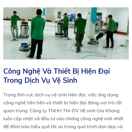
Công⁢ Nghệ Và Thiết ⁢Bị⁣ Hiện Đại
Trong Dịch ​Vụ Vệ Sinh
Trong ⁢lĩnh ⁢vực‍ dịch vụ vệ sinh hiện đại, việc ‍ứng dụng
công nghệ tiên tiến và ⁢thiết⁢ bị hiện đại đóng ‍vai trò rất
quan trọng. Công ty‌ TNHH TM-DV Vệ sinh ‌Gia Khang
‍luôn cập nhật và đầu tư ‌vào những ⁤công nghệ ⁢mới nhất
‍để đảm⁢ bảo hiệu quả ⁢tối ưu trong quá trình dọn⁣ dẹp và