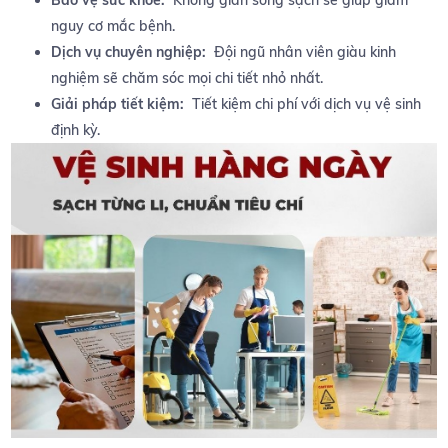
Bảo vệ ‍sức⁢ khỏe:
⁣ Không ​gian sống sạch sẽ​ giúp ⁢giảm
nguy ‍cơ mắc bệnh.
Dịch vụ chuyên nghiệp:
​ Đội ngũ nhân ‌viên‍ giàu ⁤kinh
nghiệm⁤ sẽ chăm sóc ‌mọi chi tiết ​nhỏ ‍nhất.
Giải pháp tiết kiệm:
​ Tiết ⁣kiệm chi phí với dịch vụ vệ sinh
định kỳ.