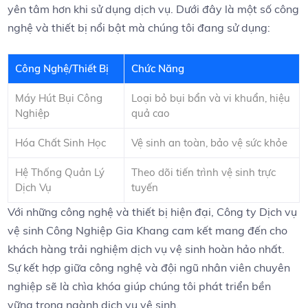
yên tâm hơn⁢ khi‌ sử dụng dịch vụ. Dưới đây là​ một ⁣số ‍công
nghệ và‌ thiết ⁢bị nổi bật mà chúng tôi đang sử dụng:
Công‍ Nghệ/Thiết⁣ Bị
Chức ⁣Năng
Máy Hút Bụi ⁢Công
Loại​ bỏ bụi bẩn và⁤ vi⁢ khuẩn, hiệu
Nghiệp
quả cao
Hóa ⁣Chất Sinh‌ Học
Vệ​ sinh‍ an toàn, bảo vệ ⁢sức khỏe
Hệ Thống Quản Lý
Theo dõi tiến trình vệ sinh trực
Dịch Vụ
tuyến
Với những công nghệ và thiết bị hiện đại, ⁤Công ty Dịch‍ vụ
vệ‌ sinh⁣ Công Nghiệp Gia ‌Khang cam kết mang đến cho
khách hàng trải nghiệm​ dịch vụ vệ ⁣sinh ⁤hoàn⁢ hảo nhất.
Sự kết hợp ⁣giữa công nghệ và đội ngũ ​nhân​ viên ⁢chuyên
‍nghiệp ‍sẽ là⁢ chìa khóa giúp chúng tôi phát triển bền
vững trong ngành ⁢dịch⁢ vụ vệ sinh.