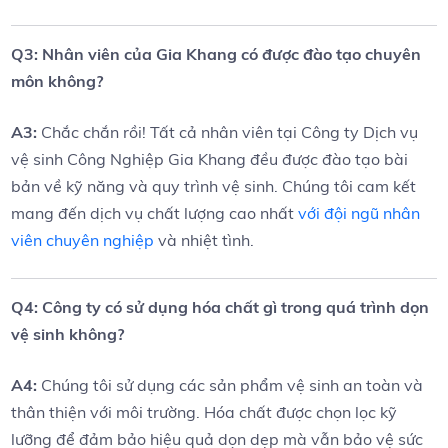
Q3: Nhân viên của Gia‍ Khang có được⁣ đào tạo chuyên
môn không?
A3:
Chắc ‌chắn ⁢rồi! Tất cả nhân viên tại ⁤Công ty ‌Dịch vụ
vệ sinh Công Nghiệp Gia‍ Khang‌ đều⁤ được⁢ đào tạo bài
bản‍ về ‌kỹ năng và ‍quy trình‌ vệ sinh. ‍Chúng ⁢tôi cam kết
mang đến dịch vụ chất lượng ‌cao nhất
với đội ngũ nhân
viên chuyên nghiệp
⁤và nhiệt tình.
Q4: Công ty có sử dụng hóa chất gì trong quá trình dọn
vệ sinh không?
A4:
Chúng tôi sử dụng các sản⁤ phẩm vệ ‍sinh⁣ an ⁣toàn và
thân thiện với môi ⁢trường. Hóa chất được chọn​ lọc‌ kỹ
lưỡng ⁤để đảm ‌bảo hiệu quả dọn dẹp mà vẫn bảo ⁤vệ sức