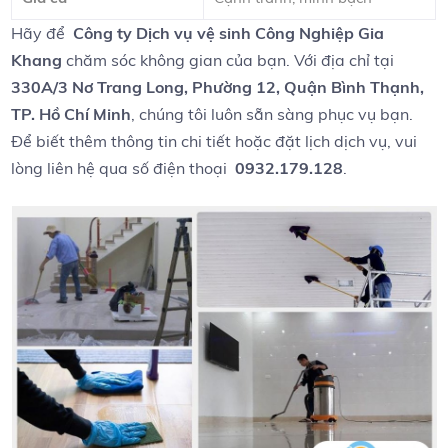
Hãy để ‍
Công ty Dịch vụ vệ sinh ‍Công Nghiệp Gia ​
Khang
chăm ‌sóc không gian ⁤của bạn. Với⁣ địa⁢ chỉ tại
330A/3 Nơ⁢ Trang⁢ Long,⁣ Phường 12, Quận Bình ⁢Thạnh,
TP. Hồ Chí ⁢Minh
, chúng​ tôi luôn‌ sẵn sàng⁢ phục vụ ⁢bạn.‍
Để biết thêm thông tin‌ chi tiết hoặc ​đặt ⁢lịch dịch ⁢vụ, ​vui
lòng‌ liên hệ qua số điện⁢ thoại ​
0932.179.128
.