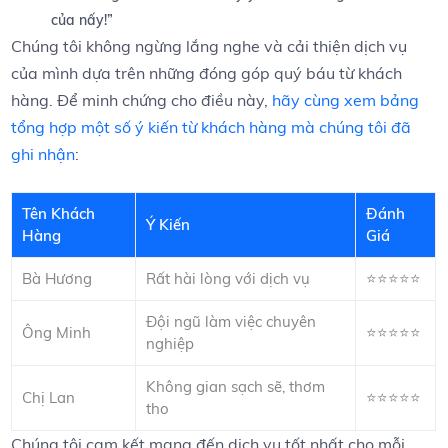
của nấy!”
Chúng tôi ‍không ⁤ngừng lắng⁣ nghe và cải thiện dịch vụ
của ⁢mình dựa⁤ trên những đóng ⁤góp quý báu‍ từ khách
hàng. Để minh ​chứng cho ⁤điều này,
hãy​ cùng⁢ xem bảng
‍tổng hợp một số ‍ý kiến từ⁢ khách ‍hàng ‌mà chúng ⁢tôi đã
⁤ghi ⁣nhận
:
Tên‍ Khách
Đánh
Ý Kiến
Hàng
Giá
Bà Hương
Rất hài lòng với​ dịch vụ
⭐️⭐️⭐️⭐️⭐️
Đội ngũ làm việc chuyên
Ông Minh
⭐️⭐️⭐️⭐️⭐️
nghiệp
Không⁤ gian ⁣sạch‍ sẽ, thơm ​
Chị Lan
⭐️⭐️⭐️⭐️⭐️
tho
Chúng tôi ⁣cam kết mang đến ⁢dịch​ vụ tốt⁣ nhất​ cho mỗi