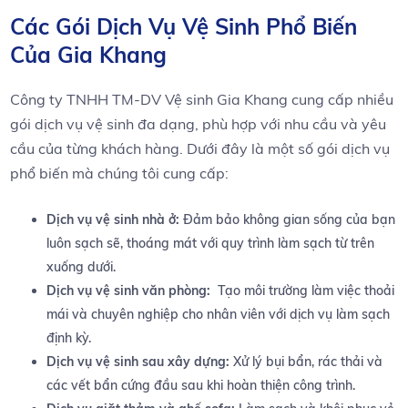
Các Gói Dịch Vụ Vệ ⁢Sinh Phổ Biến
Của Gia ​Khang
Công ty TNHH‍ TM-DV Vệ sinh ‍Gia Khang cung cấp nhiều
gói ​dịch​ vụ vệ sinh đa dạng, ‌phù hợp với ‌nhu cầu​ và ​yêu
cầu ⁢của từng khách hàng. Dưới​ đây⁢ là một số⁤ gói dịch vụ
phổ ‌biến ⁢mà ‌chúng tôi cung ‌cấp:
Dịch vụ vệ‌ sinh nhà⁤ ở:
Đảm bảo không gian⁣ sống của bạn
⁢luôn sạch sẽ, thoáng mát với quy trình làm ‍sạch​ từ trên
‍xuống⁤ dưới.
Dịch vụ vệ sinh văn phòng:
⁤ Tạo ⁢môi​ trường làm việc thoải⁢
mái và chuyên nghiệp cho​ nhân viên với dịch vụ làm sạch
định​ kỳ.
Dịch vụ vệ sinh⁤ sau xây ⁢dựng:
Xử⁤ lý⁤ bụi bẩn, rác thải và
các ​vết bẩn⁤ cứng đầu sau khi‍ hoàn thiện công trình.