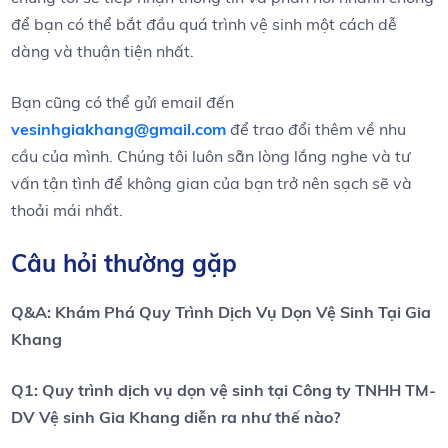
để bạn có thể bắt đầu quá ​trình vệ sinh một cách dễ
dàng ⁣và thuận tiện⁢ nhất.
Bạn cũng có thể gửi⁣ email đến
vesinhgiakhang@gmail.com
để trao đổi‌ thêm về nhu
cầu của mình. ‌Chúng tôi luôn sẵn lòng lắng nghe ​và⁤ tư
vấn tận tình để không gian của bạn trở nên sạch ​sẽ ⁤và
thoải mái ⁤nhất.
Câu hỏi thường‌ gặp
Q&A: Khám‍ Phá​ Quy‌ Trình Dịch Vụ Dọn Vệ Sinh Tại⁣ Gia‍
Khang
Q1: Quy ‌trình dịch vụ dọn vệ sinh tại Công ty TNHH TM-
DV Vệ sinh Gia​ Khang diễn ra như​ thế nào?