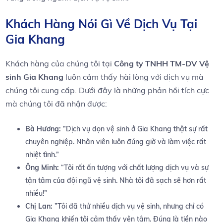
Khách Hàng Nói Gì⁢ Về‍ Dịch Vụ Tại
Gia ‍Khang
Khách hàng của chúng⁢ tôi tại
Công ty TNHH TM-DV Vệ
sinh Gia Khang
luôn cảm thấy hài lòng với dịch vụ mà ​
chúng tôi cung⁤ cấp. Dưới‍ đây là những⁣ phản hồi tích cực
mà​ chúng tôi đã nhận được:
Bà Hương:
⁢”Dịch ‍vụ dọn vệ ‌sinh ở Gia ⁢Khang thật sự rất
chuyên‍ nghiệp.⁣ Nhân viên⁢ luôn⁢ đúng⁤ giờ và làm việc‌ rất⁢
nhiệt tình.”
Ông Minh:
“Tôi rất‌ ấn tượng ⁤với ⁤chất⁢ lượng dịch vụ và sự
tận tâm của đội ngũ⁢ vệ sinh. Nhà tôi ​đã sạch⁢ sẽ‌ hơn ⁣rất
nhiều!”
Chị ⁤Lan:
​”Tôi đã thử nhiều​ dịch vụ⁣ vệ sinh,‍ nhưng chỉ có
Gia Khang ‍khiến ⁤tôi cảm thấy ‌yên tâm. Đúng‍ là ⁣tiền nào