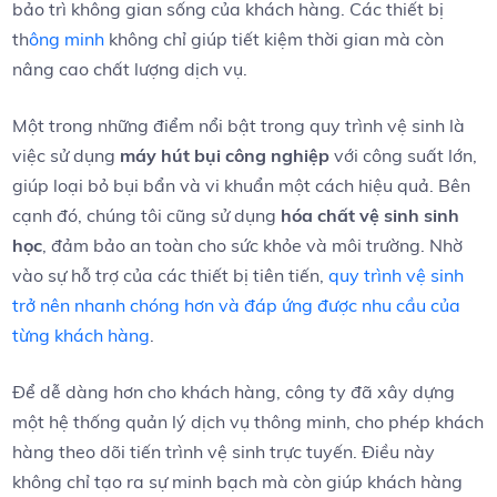
bảo ⁣trì không gian sống‌ của khách hàng. ‍Các​ thiết bị
th
ông minh
không chỉ giúp ⁤tiết‍ kiệm ‌thời‍ gian mà còn
nâng cao‍ chất⁢ lượng ​dịch vụ.
Một trong những điểm nổi bật trong quy trình vệ sinh là
việc sử dụng‌
máy hút ‍bụi công nghiệp
với​ công suất lớn,
giúp loại ‌bỏ ⁢bụi bẩn và⁣ vi khuẩn ⁤một cách ⁢hiệu quả. ⁤Bên
cạnh đó, chúng tôi cũng sử dụng
hóa chất vệ sinh sinh
học
, đảm bảo ⁣an toàn​ cho sức khỏe và‌ môi trường. ​Nhờ‌
vào⁣ sự hỗ trợ​ của các ‍thiết bị tiên tiến,
quy⁣ trình vệ sinh⁢
trở nên nhanh chóng hơn và đáp ​ứng được nhu cầu của
từng khách hàng
.
Để dễ dàng hơn cho ​khách hàng, ⁢công ty đã xây dựng
một ⁣hệ thống quản lý dịch vụ thông minh, cho phép ‌khách
hàng ‍theo dõi tiến trình vệ sinh trực tuyến. Điều này
không chỉ ​tạo​ ra ‍sự minh⁣ bạch mà còn ⁢giúp khách hàng