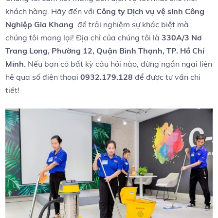
khách hàng.⁢ Hãy đến với
Công ty Dịch vụ vệ sinh Công
Nghiệp Gia Khang
⁢ để trải nghiệm sự khác biệt mà
chúng tôi ‍mang lại! ⁣Địa chỉ của‌ chúng tôi là
330A/3 Nơ
Trang⁤ Long, ⁤Phường 12, Quận Bình Thạnh, TP. Hồ Chí
Minh
. Nếu bạn⁤ có bất​ kỳ câu ‌hỏi‌ nào, ⁣đừng ngần ngại liên
hệ qua số điện thoại
0932.179.128
để​ được tư vấn chi
tiết!