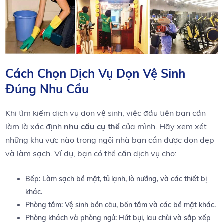
Cách ⁢Chọn Dịch Vụ⁢ Dọn Vệ Sinh
Đúng⁢ Nhu Cầu
Khi tìm kiếm dịch‌ vụ​ dọn vệ sinh, việc ‍đầu tiên⁢ bạn cần
làm‌ là xác định
nhu cầu cụ thể
của mình. Hãy xem xét
những khu vực nào trong ngôi nhà bạn cần được dọn‌ dẹp
và làm⁢ sạch. ⁣Ví ⁢dụ, bạn có thể ​cần ‍dịch vụ cho:
Bếp: Làm⁤ sạch⁤ bề mặt, tủ lạnh, lò nướng, và‍ các thiết bị
khác.
Phòng ⁢tắm: Vệ sinh ⁣bồn cầu, bồn tắm⁤ và các⁤ bề mặt khác.
Phòng khách và phòng⁢ ngủ: Hút‍ bụi, lau chùi ‍và ​sắp⁣ xếp