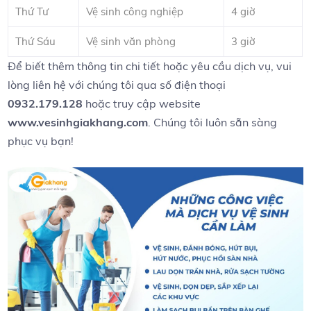
Thứ Tư
Vệ ‌sinh⁤ công‍ nghiệp
4 ⁣giờ
Thứ Sáu
Vệ sinh văn phòng
3 giờ
Để ⁣biết thêm thông ‍tin chi ​tiết‍ hoặc yêu cầu​ dịch⁣ vụ, vui‍
lòng liên hệ với chúng tôi qua số điện thoại
0932.179.128
​hoặc truy cập ​website
www.vesinhgiakhang.com
. Chúng⁢ tôi luôn ​sẵn sàng⁢
phục vụ bạn!