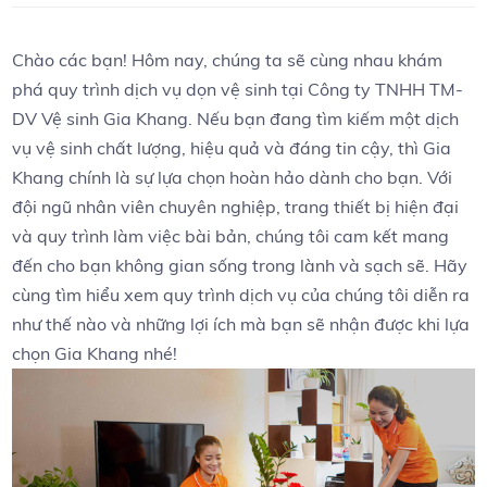
Chào các bạn! Hôm nay, ⁢chúng ta sẽ cùng nhau khám
phá quy ‌trình dịch vụ dọn vệ sinh tại Công ty ​TNHH TM-
DV‍ Vệ sinh Gia ⁣Khang. Nếu bạn đang tìm​ kiếm một dịch
vụ vệ ⁤sinh chất lượng, hiệu⁤ quả và đáng tin cậy, ‍thì Gia
Khang chính là sự lựa chọn⁢ hoàn ‌hảo dành cho bạn. ⁣Với
đội ngũ nhân viên chuyên nghiệp, trang thiết‌ bị ​hiện ​đại
và quy​ trình⁣ làm việc bài bản, chúng‍ tôi‌ cam ⁣kết​ mang
đến⁢ cho bạn không gian sống trong lành ⁣và sạch ​sẽ. Hãy
cùng tìm hiểu xem quy trình dịch vụ của ⁢chúng tôi diễn ra
như ⁢thế nào và những lợi ích​ mà bạn sẽ⁤ nhận được ⁢khi lựa​
chọn Gia Khang‌ nhé!