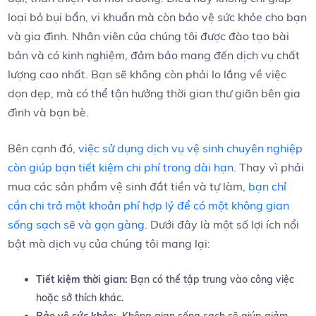
loại bỏ⁣ bụi⁤ bẩn, vi khuẩn mà còn bảo⁣ vệ‍ sức khỏe cho bạn
và gia đình. Nhân viên của‌ chúng ⁣tôi được đào ‍tạo bài
‍bản và có kinh ⁤nghiệm, đảm bảo mang đến dịch vụ chất
lượng cao nhất. Bạn sẽ không còn phải lo lắng⁣ về việc
‌dọn dẹp, ⁢mà có thể ​tận⁤ hưởng⁣ thời ‍gian thư giãn bên‍ gia
đình và bạn ⁣bè.
Bên cạnh ‌đó,​
việc sử⁤ dụng dịch vụ vệ‌ sinh chuyên nghiệp
còn giúp ​bạn ⁢tiết⁢ kiệm chi phí trong‌ dài‍ hạn
. Thay vì ⁤phải⁣
mua ⁢các sản‌ phẩm vệ sinh ⁣đắt ⁢tiền và tự làm,
bạn ⁤chỉ⁤
cần chi trả một khoản‌ phí ​hợp ‍lý để có một ‍không‌ gian
sống⁢ sạch sẽ và ⁤gọn gàng
.‌ Dưới đây là một số lợi‍ ích nổi ​
bật mà dịch vụ của chúng ⁣tôi mang lại:
Tiết kiệm ​thời ⁣gian:
​Bạn có⁢ thể tập trung vào công ‍việc
hoặc sở thích khác.