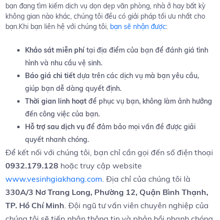
bạn ⁤đang tìm kiếm dịch vụ ​dọn dẹp ⁣văn phòng, nhà ở ​hay bất kỳ ​
không ⁣gian nào​ khác,⁢ chúng​ tôi ‍đều​ có giải pháp ⁣tối ưu nhất cho
bạn.Khi bạn liên hệ với chúng tôi,
bạn sẽ nhận được
:
Khảo sát miễn‌ phí
tại địa điểm của⁣ bạn ⁣để đánh giá tình
‍hình và nhu‌ cầu ⁢vệ sinh.
Báo ⁢giá chi tiết
dựa trên các dịch vụ ‌mà bạn⁤ yêu cầu,
giúp bạn dễ ​dàng quyết​ định.
Thời gian linh hoạt
để phục vụ bạn, không ‍làm ảnh hưởng
đến công việc của⁣ bạn.
Hỗ trợ sau dịch vụ
để đảm bảo mọi‍ vấn đề ‌được giải
quyết nhanh chóng.
Để⁢ kết nối với chúng tôi, bạn chỉ cần⁤ gọi đến số ⁤điện thoại
0932.179.128
​hoặc truy cập website​
www.vesinhgiakhang.com
.‍ Địa chỉ⁣ của chúng⁤ tôi là ‌
330A/3 Nơ Trang Long, Phường 12, Quận ​Bình Thạnh,
TP. Hồ Chí Minh
.‍ Đội ⁤ngũ tư vấn viên chuyên nghiệp của‍
chúng tôi sẽ tiếp nhận thông tin và phản hồi nhanh chóng