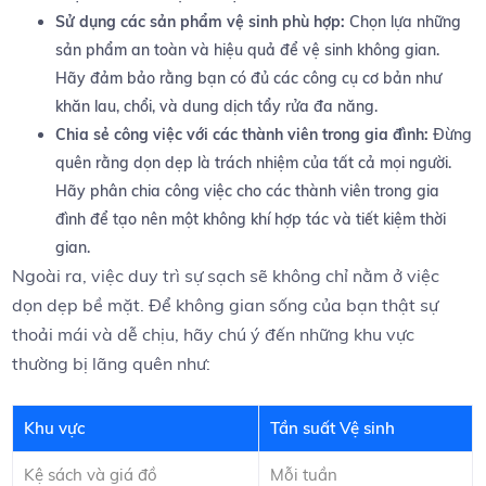
Sử‌ dụng các sản phẩm vệ ⁢sinh phù hợp:
⁣Chọn lựa những
sản phẩm an toàn và hiệu‌ quả ‌để vệ sinh ​không gian. ​
Hãy đảm bảo rằng⁣ bạn ⁣có đủ⁢ các ‍công‌ cụ ⁤cơ bản như
khăn‍ lau, chổi, và dung dịch tẩy rửa đa‌ năng.
Chia⁢ sẻ công việc với‌ các thành viên⁢ trong gia đình:
⁤Đừng
quên rằng ‍dọn dẹp là ‌trách ⁣nhiệm⁤ của ‌tất cả ⁤mọi người.
Hãy phân⁤ chia công việc⁣ cho các thành viên trong gia
đình​ để tạo nên một không khí hợp tác và⁢ tiết kiệm thời
gian.
Ngoài ra, việc duy trì sự sạch sẽ ​không chỉ nằm ở việc
dọn dẹp​ bề mặt.​ Để không gian sống của bạn thật sự
thoải⁤ mái và dễ chịu, hãy‍ chú ý đến những khu vực ​
thường ‍bị lãng quên⁣ như:
Khu⁤ vực
Tần suất ‍Vệ sinh
Kệ ‍sách và giá đồ
Mỗi tuần