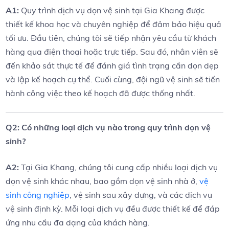
A1:
Quy trình dịch ​vụ ​dọn vệ sinh tại⁣ Gia Khang được
thiết⁣ kế ⁣khoa học và chuyên nghiệp để đảm‌ bảo hiệu quả
tối ưu. ⁢Đầu tiên,⁤ chúng tôi⁤ sẽ⁢ tiếp⁣ nhận yêu‍ cầu⁣ từ khách
hàng qua điện thoại hoặc trực tiếp. Sau ⁤đó, nhân viên sẽ
‍đến khảo sát thực tế để đánh giá ⁣tình⁤ trạng ⁣cần dọn dẹp​
và⁤ lập ⁤kế hoạch ​cụ thể. Cuối cùng, đội ngũ vệ sinh ‌sẽ⁢ tiến
‍hành công việc⁣ theo kế⁢ hoạch ⁤đã được thống ‌nhất.
Q2: Có ​những loại dịch vụ nào⁣ trong quy​ trình​ dọn vệ
sinh?
A2:
Tại ​Gia Khang,⁢ chúng tôi cung cấp nhiều ​loại ⁤dịch vụ
dọn⁤ vệ⁤ sinh khác nhau, bao gồm dọn vệ⁢ sinh nhà⁤ ở,
vệ
⁣sinh công nghiệp
, vệ sinh⁣ sau xây dựng, và ⁤các ‍dịch⁤ vụ
vệ⁣ sinh định kỳ. Mỗi loại​ dịch vụ đều được thiết kế để đáp
ứng nhu cầu đa dạng của khách hàng.