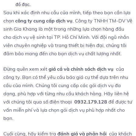
đồ đạc.
Sau khi ‌xác⁤ định nhu⁤ cầu‍ của mình, tiếp theo ⁣bạn cần ​lựa
chọn
công ty⁢ cung cấp dịch⁣ vụ
. Công ty⁢ TNHH TM-DV⁢ Vệ
sinh ⁤Gia​ Khang ⁣là​ một trong⁣ những lựa chọn hàng đầu
cho dịch vụ ‌vệ sinh ‍tại TP. Hồ ⁣Chí Minh.​ Với ​đội ngũ ⁢nhân
‌viên chuyên nghiệp và trang thiết bị ⁣hiện đại, chúng tôi
‍đảm⁤ bảo mang ⁢đến cho bạn⁣ dịch vụ ​chất lượng nhất.
Đừng quên ​xem‍ xét
giá cả và chính sách dịch vụ
​ của
công ty. Bạn có thể yêu cầu báo‌ giá cụ‍ thể dựa trên nhu
⁤cầu ​của mình. Chúng tôi cung⁤ cấp các gói​ dịch ⁢vụ đa
dạng, phù hợp với từng nhu cầu khách ‍hàng. ⁢Hãy ⁢liên hệ‍
với chúng⁤ tôi qua số điện thoại ​
0932.179.128
⁤để được tư
vấn miễn phí và‍ lựa‌ chọn gói dịch vụ phù​ hợp nhất ‌cho
bạn.
Cuối cùng, hãy⁤ kiểm⁢ tra
đánh giá⁢ và ‌phản hồi
⁢ của khách