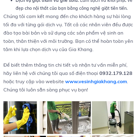
Dịch vụ giặt thảm và ghế sofa:
Làm‍ sạch⁢ và khôi phục vẻ
đẹp ⁢cho nội thất của ⁤bạn⁢ bằng​ công nghệ giặt ‍tiên⁣ tiến.
Chúng tôi⁢ cam kết ‍mang đến cho khách‌ hàng sự‍ hài ⁣lòng
tối ​đa với ⁤từng gói​ dịch​ vụ. ​Tất cả các ⁣nhân‍ viên đều được‌
đào tạo bài ‌bản‍ và sử‌ dụng các sản phẩm vệ⁣ sinh an
toàn, ⁣thân⁣ thiện⁢ với‍ môi trường. Bạn có thể hoàn toàn yên​
tâm khi ‌lựa‍ chọn ‌dịch vụ ⁢của Gia Khang.
Để biết ⁣thêm thông tin chi‌ tiết và‍ nhận ​tư vấn miễn⁢ phí,⁤
hãy liên hệ với chúng ‍tôi qua số⁢ điện thoại
0932.179.128
hoặc truy cập vào⁣ website‌
www.vesinhgiakhang.com
.
Chúng tôi luôn sẵn sàng phục‌ vụ ⁢bạn!