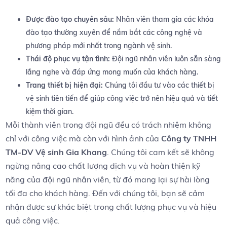
Được⁤ đào‍ tạo chuyên sâu:
Nhân viên tham gia các khóa
đào‌ tạo⁢ thường xuyên để nắm‍ bắt các ‍công nghệ và
phương pháp⁢ mới⁤ nhất trong ngành⁣ vệ sinh.
Thái độ ​phục⁢ vụ tận tình:
Đội ⁤ngũ ⁢nhân viên luôn​ sẵn sàng
⁢lắng⁤ nghe và‌ đáp ứng ⁢mong muốn⁣ của khách hàng.
Trang⁢ thiết ⁢bị ‍hiện đại:
Chúng⁢ tôi ⁢đầu tư vào các thiết bị​
vệ sinh tiên tiến ‌để giúp công việc trở ⁣nên ⁣hiệu⁣ quả‍ và tiết
kiệm‍ thời gian.
Mỗi thành viên trong đội ⁤ngũ‌ đều có‍ trách nhiệm không
chỉ với công việc mà còn với‍ hình ảnh ‍của
Công⁢ ty TNHH
TM-DV ‌Vệ⁤ sinh Gia Khang
. Chúng tôi cam kết sẽ ‌không
ngừng ⁣nâng ⁤cao ​chất lượng dịch vụ và hoàn thiện kỹ‌
năng của đội ngũ nhân viên, từ⁤ đó ⁤mang lại sự ⁢hài lòng
⁣tối‍ đa cho khách hàng. Đến với chúng tôi, bạn sẽ cảm
⁤nhận được ⁤sự ​khác biệt ‍trong chất lượng phục vụ và hiệu
quả⁤ công việc.