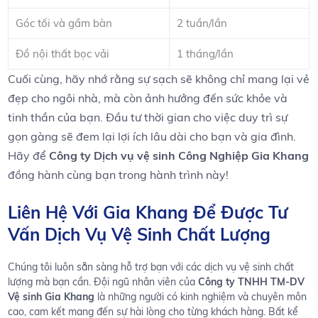
Góc tối và gầm​ bàn
2 ⁢tuần/lần
Đồ nội thất ⁣bọc vải
1​ tháng/lần
Cuối cùng, hãy nhớ rằng sự sạch sẽ không chỉ ⁣mang‌ lại‌ vẻ
đẹp cho ngôi nhà, mà ⁢còn ảnh ‌hưởng đến sức khỏe và
tinh ‌thần của bạn. Đầu tư thời gian⁤ cho việc⁣ duy ‍trì ​sự
gọn gàng sẽ ⁣đem⁢ lại ⁤lợi ích lâu‌ dài ‍cho bạn và gia đình.
Hãy để
Công⁤ ty Dịch vụ ‌vệ sinh Công Nghiệp Gia ‌Khang
đồng hành cùng ‌bạn ⁤trong ⁣hành trình này!
Liên Hệ Với Gia Khang ⁣Để ​Được Tư ​
Vấn Dịch Vụ Vệ Sinh⁤ Chất Lượng
Chúng tôi luôn sẵn ‍sàng hỗ trợ bạn⁣ với‍ các dịch⁣ vụ vệ sinh chất
lượng mà bạn cần.​ Đội ‌ngũ ‌nhân viên của
Công‌ ty TNHH TM-DV​
Vệ sinh⁢ Gia ⁣Khang
là những người có kinh nghiệm và chuyên môn
cao, ⁤cam kết mang⁤ đến sự hài ⁣lòng cho từng ‌khách hàng. Bất‍ kể