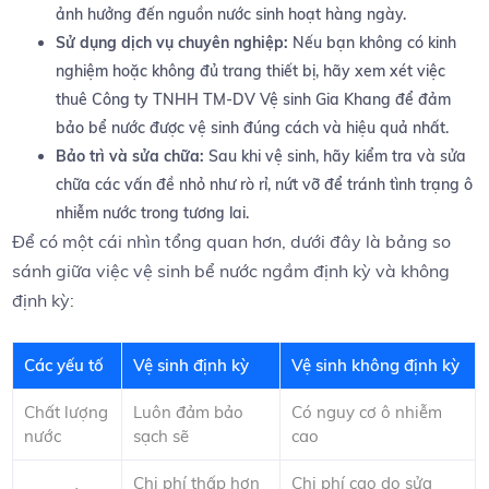
ảnh hưởng đến nguồn nước sinh hoạt hàng ngày.
Sử dụng dịch‌ vụ chuyên nghiệp:
Nếu bạn không có kinh​
nghiệm ⁢hoặc không đủ trang ⁣thiết bị, ​hãy xem xét ‍việc
thuê Công ty TNHH TM-DV Vệ sinh⁣ Gia Khang⁢ để đảm
bảo​ bể nước ⁢được vệ sinh‍ đúng cách và hiệu quả nhất.
Bảo trì và sửa chữa:
Sau khi vệ ⁤sinh, hãy kiểm tra và sửa
chữa các vấn đề nhỏ như rò rỉ, nứt​ vỡ để tránh tình‌ trạng ô
nhiễm nước trong tương lai.
Để có một cái nhìn tổng⁤ quan hơn, dưới đây​ là bảng ‌so
sánh‌ giữa việc​ vệ sinh bể nước ⁣ngầm định kỳ ⁣và không
định ‍kỳ:
Các yếu tố
Vệ sinh định kỳ
Vệ sinh không ‌định kỳ
Chất ​lượng‌
Luôn đảm bảo
Có nguy cơ ô nhiễm
nước
sạch sẽ
cao
Chi phí thấp⁢ hơn
Chi phí cao do sửa