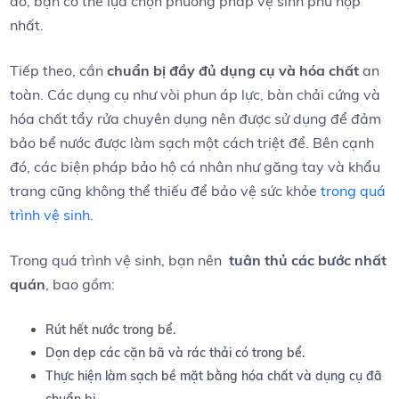
đó, bạn có thể lựa chọn phương⁢ pháp vệ sinh phù hợp
⁤nhất.
Tiếp ⁤theo, cần
chuẩn bị đầy đủ​ dụng cụ⁣ và hóa chất
⁤an
toàn. Các dụng cụ ⁤như vòi phun áp lực, bàn chải cứng và
hóa chất tẩy rửa chuyên dụng nên ⁢được‍ sử dụng để đảm
bảo bể nước được ‍làm sạch một ‌cách triệt để. Bên‌ cạnh‌
đó, các biện pháp bảo hộ cá nhân như⁣ găng tay và ⁤khẩu
trang cũng không thể thiếu⁤ để ‌bảo vệ​ sức khỏe
trong quá
trình vệ sinh
.
Trong quá trình vệ sinh,‌ bạn nên ​
tuân thủ các bước nhất
quán
, ⁢bao gồm:
Rút hết⁣ nước ​trong bể.
Dọn dẹp các⁢ cặn bã ⁤và rác thải có trong bể.
Thực hiện làm⁤ sạch bề mặt bằng hóa chất và dụng cụ đã‌
chuẩn bị.