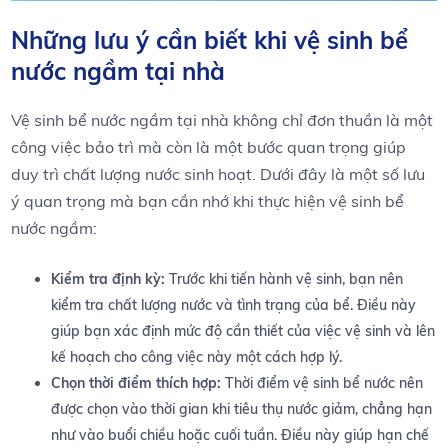
Những lưu ý cần biết khi vệ ​sinh bể
nước ngầm tại nhà
Vệ⁢ sinh bể nước ngầm tại nhà không chỉ đơn thuần ⁣là ⁤một
công việc bảo trì‍ mà còn là một bước quan trọng giúp
duy trì chất lượng nước sinh​ hoạt. Dưới đây‌ là​ một​ số lưu
ý quan trọng mà bạn cần nhớ khi thực hiện vệ sinh bể
nước ngầm:
Kiểm⁤ tra định⁣ kỳ:
⁢Trước khi tiến hành vệ ‍sinh, bạn nên⁤
kiểm tra chất lượng ⁢nước và tình trạng của​ bể. Điều này
⁢giúp bạn xác định mức độ cần ⁤thiết⁣ của việc vệ ‍sinh và lên
kế hoạch ‌cho công việc này một cách hợp lý.
Chọn thời điểm ⁢thích hợp:
Thời điểm⁣ vệ‌ sinh bể nước nên
‍được⁤ chọn ‌vào thời ‌gian khi⁤ tiêu thụ nước giảm,⁤ chẳng hạn
như vào ‌buổi chiều hoặc cuối tuần. Điều này giúp ⁤hạn ⁤chế