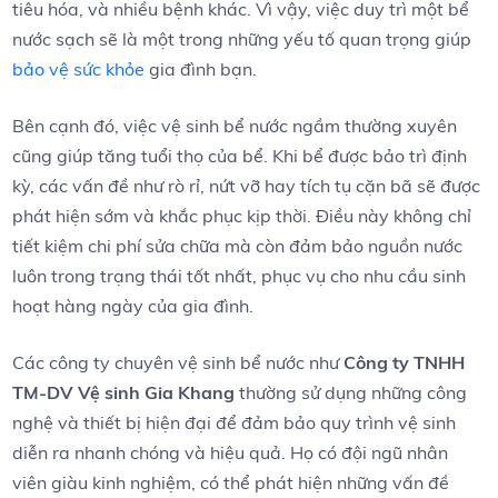
tiêu hóa, và nhiều bệnh khác.​ Vì vậy, việc duy trì một bể
nước sạch⁣ sẽ là một trong⁣ những yếu tố quan trọng giúp
bảo vệ sức khỏe
gia‍ đình bạn.
Bên ​cạnh đó, việc ⁤vệ⁣ sinh bể ‍nước ngầm thường ​xuyên
cũng giúp tăng⁤ tuổi ⁤thọ của bể. Khi bể ‍được bảo trì định
⁣kỳ, các vấn đề như rò rỉ, ‍nứt vỡ ​hay⁤ tích tụ cặn⁣ bã sẽ được
phát hiện sớm và khắc phục kịp thời. Điều này không chỉ
tiết ⁤kiệm chi phí sửa chữa mà còn đảm bảo nguồn nước
luôn trong trạng thái tốt nhất, phục vụ cho‌ nhu‍ cầu sinh
hoạt hàng ngày của‌ gia đình.
Các công ty chuyên⁢ vệ sinh ‍bể nước như
Công ty TNHH
TM-DV Vệ sinh ⁣Gia Khang
thường sử​ dụng những công
nghệ và thiết bị hiện đại để đảm bảo quy trình vệ sinh
diễn ra nhanh chóng và hiệu quả. Họ có đội ngũ nhân⁢
viên giàu‍ kinh nghiệm, có thể phát hiện những ​vấn đề ​