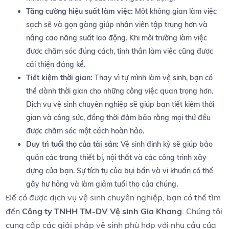
Tăng ⁣cường hiệu suất làm việc:
Một ⁤không gian làm việc
sạch sẽ và gọn ⁤gàng giúp nhân viên tập trung hơn và
nâng⁣ cao năng suất ‍lao động. Khi môi trường làm việc
được chăm sóc đúng cách,⁣ tinh thần làm việc cũng được ​
cải ⁢thiện⁢ đáng kể.
Tiết kiệm thời gian:
​Thay‍ vì tự mình làm vệ sinh, bạn có
thể dành thời gian cho những công việc quan trọng hơn.
Dịch vụ vệ sinh chuyên nghiệp⁢ sẽ giúp ⁣bạn tiết kiệm ⁢thời
gian và công sức, đồng​ thời ‍đảm bảo rằng mọi thứ‌ đều
được chăm ⁤sóc một cách hoàn ‍hảo.
Duy trì tuổi thọ của‌ tài⁢ sản:
Vệ sinh⁣ định kỳ ‍sẽ giúp bảo
quản các trang thiết bị, nội ‌thất và các‍ công trình​ xây
dựng của‌ bạn. Sự ⁣tích tụ của bụi bẩn và vi khuẩn có thể
‌gây hư hỏng và làm giảm tuổi thọ của chúng.
Để có⁢ được dịch ‌vụ vệ sinh chuyên nghiệp, bạn⁢ có thể ⁣tìm
đến
Công ty ⁢TNHH TM-DV Vệ sinh Gia Khang
. Chúng tôi
cung cấp các giải pháp vệ sinh phù hợp với nhu cầu của