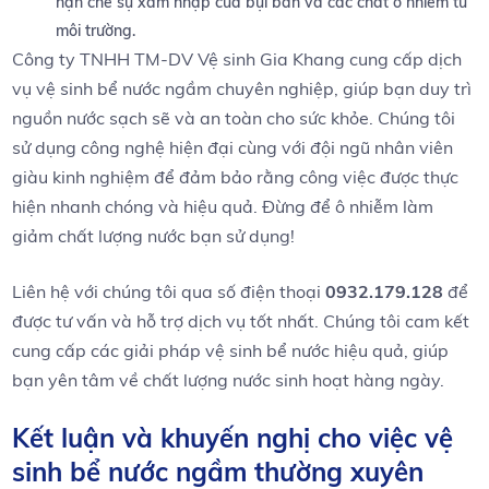
hạn chế sự xâm nhập ‍của bụi bẩn và ​các chất‌ ô ⁤nhiễm từ
môi trường.
Công⁢ ty TNHH TM-DV Vệ sinh Gia Khang cung‍ cấp dịch
vụ vệ sinh bể⁤ nước ngầm chuyên‍ nghiệp, giúp‍ bạn duy trì
nguồn nước sạch sẽ và an‌ toàn cho sức khỏe.⁣ Chúng tôi
sử dụng công nghệ hiện đại cùng với đội ngũ nhân​ viên
giàu kinh nghiệm để đảm bảo rằng công việc​ được thực
hiện nhanh chóng⁤ và hiệu quả.⁤ Đừng để ô nhiễm làm
giảm chất lượng nước bạn sử dụng!
Liên hệ với chúng tôi ​qua số ⁤điện thoại
0932.179.128
để
được tư vấn và hỗ‌ trợ dịch vụ tốt nhất. Chúng tôi cam kết
cung cấp các giải ⁢pháp vệ sinh bể ‍nước hiệu quả, giúp
bạn yên tâm về ⁢chất ​lượng ⁣nước sinh hoạt hàng ngày.
Kết luận và⁣ khuyến nghị cho việc vệ
sinh bể nước ngầm thường xuyên