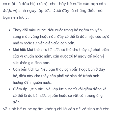
có một ⁣số dấu hiệu rõ rệt cho thấy ‌bể nước của bạn cần
được vệ sinh ngay lập tức. Dưới đây⁢ là những điều mà
bạn nên lưu ý:
Thay ​đổi màu nước:
Nếu nước trong bể ngầm chuyển⁣
sang màu vàng hoặc nâu, đây có thể⁤ là ⁢dấu hiệu của sự ô
nhiễm hoặc sự hiện ⁢diện của cặn bẩn.
Mùi hôi:
Mùi khó chịu từ nước có⁤ thể⁤ cho thấy⁣ sự phát triển
của vi khuẩn‍ hoặc nấm, cần được xử‍ lý ngay để bảo vệ
sức khỏe ​gia đình bạn.
Cặn bẩn tích tụ:
⁣Nếu bạn thấy cặn bẩn hoặc bùn ‌ở đáy
bể, điều này cho thấy cần phải vệ‌ sinh để tránh ảnh
hưởng đến nguồn nước.
Giảm áp lực nước:
‍ Nếu áp lực nước từ vòi giảm đáng kể, ​
có thể là do ⁤bể ‍nước bị bẩn hoặc có vật ‍cản trong ống
dẫn.
Vệ‌ sinh bể nước ngầm không chỉ là ⁢vấn đề vệ sinh mà còn