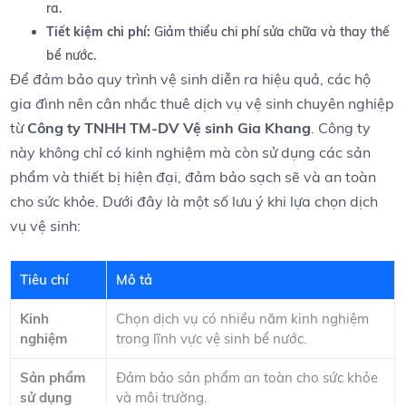
ra.
Tiết kiệm ‍chi phí:
Giảm thiểu chi phí sửa ⁢chữa và thay thế
bể nước.
Để đảm bảo ​quy trình vệ sinh diễn ra hiệu quả, các hộ
gia đình nên ⁢cân nhắc thuê dịch vụ‌ vệ sinh chuyên nghiệp
từ
Công ty TNHH TM-DV‌ Vệ sinh‌ Gia Khang
. Công ty
này không chỉ có kinh nghiệm mà ⁤còn sử ‍dụng các sản
phẩm ‍và thiết bị hiện đại, đảm⁤ bảo sạch sẽ và an toàn
cho ⁤sức khỏe. ⁢Dưới đây là⁣ một​ số lưu ⁣ý khi lựa ⁣chọn dịch
vụ⁤ vệ sinh:
Tiêu chí
Mô tả
Kinh
Chọn⁣ dịch vụ có nhiều năm‍ kinh nghiệm
nghiệm
trong lĩnh vực vệ sinh bể nước.
Sản phẩm
Đảm bảo sản phẩm ⁢an​ toàn cho sức ‍khỏe
sử dụng
và⁣ môi trường.