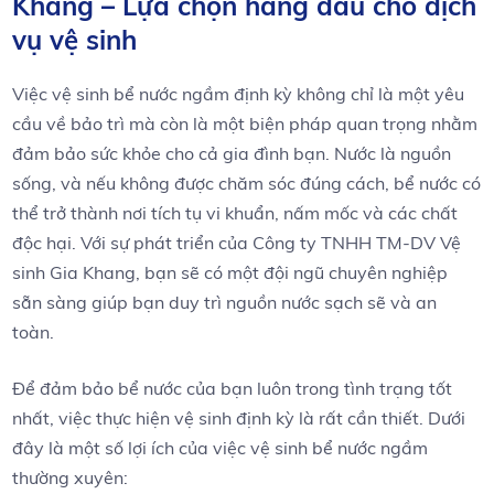
Khang – ‍Lựa chọn hàng ⁤đầu cho dịch
vụ​ vệ sinh
Việc vệ sinh bể nước ngầm định‌ kỳ không chỉ là một ‌yêu
cầu về bảo trì mà còn là ⁤một‌ biện⁤ pháp quan trọng nhằm
đảm bảo sức khỏe cho ⁢cả gia⁣ đình bạn. Nước là nguồn
⁤sống, và nếu không được ⁢chăm sóc đúng cách, bể nước có
thể trở thành nơi tích tụ vi​ khuẩn, nấm ⁣mốc và các chất
độc hại. Với ⁣sự ⁤phát triển của Công ty TNHH‍ TM-DV Vệ
sinh ‍Gia Khang, bạn​ sẽ có một đội ngũ ​chuyên ⁣nghiệp
sẵn ⁢sàng​ giúp bạn duy trì⁤ nguồn nước ⁣sạch ​sẽ và an
toàn.
Để đảm⁤ bảo bể nước của ⁢bạn luôn trong tình ‍trạng ‌tốt
nhất, việc thực hiện vệ sinh định kỳ ⁣là rất cần ⁣thiết. Dưới
đây‍ là một số lợi ích của ⁤việc vệ sinh‌ bể nước ⁣ngầm
thường xuyên: