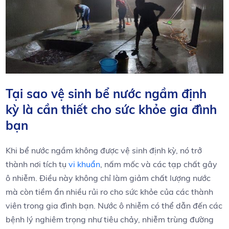
Tại sao vệ⁢ sinh bể nước ngầm ‍định
kỳ là ⁢cần thiết cho sức khỏe gia đình
bạn
Khi bể nước ngầm không được vệ sinh định kỳ, nó trở
thành nơi ⁤tích tụ
vi khuẩn
, nấm mốc và các ‌tạp chất gây
ô nhiễm. ‌Điều này không chỉ làm giảm chất ⁢lượng⁤ nước
mà còn ⁣tiềm⁤ ẩn ‌nhiều rủi⁤ ro cho sức ⁣khỏe của các thành
⁣viên trong gia đình bạn. Nước ô⁢ nhiễm có thể​ dẫn đến các
⁢bệnh lý nghiêm‍ trọng như⁤ tiêu chảy, ⁤nhiễm trùng⁤ đường