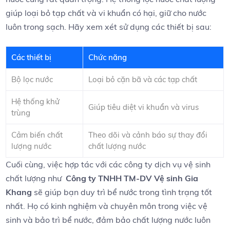
giúp loại⁢ bỏ tạp⁤ chất và vi ​khuẩn có hại,⁢ giữ cho nước
luôn trong sạch. Hãy xem xét sử‍ dụng các thiết ⁢bị sau:
Các ⁤thiết​ bị
Chức ⁣năng
Bộ lọc nước
Loại bỏ cặn bã⁢ và các tạp chất
Hệ thống khử
Giúp​ tiêu diệt ⁤vi khuẩn và virus
trùng
Cảm biến chất
Theo dõi và cảnh báo sự thay đổi
lượng nước
chất lượng nước
Cuối cùng,⁢ việc​ hợp tác với các⁣ công ⁣ty dịch ⁢vụ vệ sinh‌
chất lượng như ‌
Công ty TNHH TM-DV Vệ sinh Gia⁢
Khang
sẽ giúp bạn ​duy trì bể ⁢nước⁤ trong tình trạng tốt
nhất. Họ ⁤có kinh nghiệm và chuyên môn trong việc vệ
sinh và‌ bảo⁢ trì bể nước, đảm bảo chất lượng nước luôn