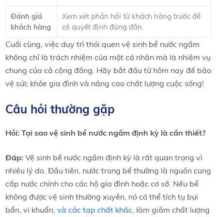
Đánh giá
Xem xét phản hồi từ khách⁣ hàng trước để
khách hàng
có quyết​ định đúng đắn.
Cuối cùng, việc ‍duy ‌trì thói quen vệ sinh bể ‌nước ngầm
không⁣ chỉ là ⁤trách nhiệm của một ‍cá nhân mà là nhiệm vụ
chung​ của cả cộng đồng. Hãy bắt đầu từ hôm nay để‍ bảo
vệ⁣ sức‍ khỏe gia đình​ và nâng​ cao chất lượng ⁤cuộc sống!
Câu hỏi thường gặp
Hỏi: Tại ⁤sao vệ sinh bể nước ngầm định kỳ là cần thiết?
Đáp:
Vệ sinh bể​ nước ngầm ‌định kỳ‍ là rất quan trọng vì
nhiều lý do. Đầu tiên, nước trong bể ‍thường là nguồn cung
cấp nước chính cho các hộ gia ⁣đình hoặc cơ sở. Nếu bể
không được vệ sinh thường xuyên, nó có thể ​tích tụ bụi
bẩn, vi khuẩn,
và các tạp chất khác
, làm giảm chất lượng