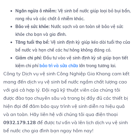
Ngăn ngừa ô ⁢nhiễm:
Vệ sinh bể nước giúp loại bỏ bụi bẩn,
rong rêu và các⁢ chất ô‌ nhiễm khác.
Bảo vệ sức khỏe:
Nước sạch​ và‌ an ⁣toàn sẽ bảo vệ sức
khỏe cho⁤ bạn và gia đình.
Tăng tuổi thọ ⁤bể:
Vệ ⁢sinh định ⁤kỳ giúp⁣ kéo dài tuổi thọ ⁣của
bể nước và hạn chế các hư hỏng‌ không đáng có.
Giảm ⁢chi phí:
Đầu⁤ tư ‍vào ⁣vệ ‍sinh⁤ định kỳ sẽ giúp bạn tiết⁤
kiệm⁣ chi ⁢phí
bảo trì và sửa chữa
lớn trong tương lai.
Công ty Dịch vụ vệ sinh Công Nghiệp ⁣Gia Khang cam kết
mang đến dịch vụ vệ sinh bể nước‌ ngầm ‍chất lượng cao
‌với giá cả hợp⁢ lý. Đội ngũ kỹ thuật ‌viên của ⁣chúng tôi
‍được đào‌ tạo chuyên‍ sâu và ⁤trang bị đầy đủ các thiết⁣ bị
hiện ⁤đại để đảm bảo ‍quy trình vệ sinh diễn ra hiệu quả
và an ⁢toàn. Hãy liên hệ với⁢ chúng tôi qua điện thoại‍
0932.179.128
để được tư vấn và lên lịch dịch vụ vệ sinh
bể nước ⁢cho‌ gia ⁤đình bạn ngay hôm ⁣nay!