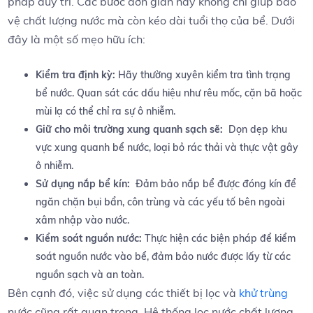
pháp duy‌ trì. Các bước đơn giản này không chỉ giúp‌ bảo
vệ⁣ chất lượng nước mà còn kéo‌ dài tuổi thọ của⁢ bể. Dưới⁤
đây là một số mẹo hữu ích:
Kiểm tra định kỳ:
Hãy thường xuyên kiểm tra tình trạng
‌bể​ nước. Quan sát các dấu hiệu như rêu mốc, cặn bã hoặc
mùi lạ ‌có thể chỉ ra​ sự​ ô nhiễm.
Giữ cho​ môi trường⁢ xung quanh sạch ‌sẽ:
‍ Dọn dẹp khu⁢
vực‌ xung quanh bể​ nước, loại‌ bỏ rác ‍thải và ⁣thực vật gây⁣
ô nhiễm.
Sử dụng nắp ⁤bể kín:
⁤ Đảm bảo nắp bể được ⁢đóng kín để
ngăn chặn⁢ bụi bẩn, ⁢côn trùng và các yếu tố bên ngoài
xâm nhập vào nước.
Kiểm soát nguồn ‌nước:
Thực hiện các biện pháp để kiểm
soát⁣ nguồn nước vào bể, đảm bảo nước được lấy ​từ‍ các
nguồn ​sạch và an toàn.
Bên ​cạnh đó, việc sử dụng các ‌thiết bị‌ lọc và
khử trùng
nước cũng rất quan‍ trọng. Hệ thống lọc nước chất lượng ​