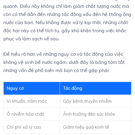
quanh. Điều này không ‌chỉ‍ làm giảm chất lượng nước mà​
còn ⁤có thể dẫn đến⁢ những tác động xấu đến hệ thống ống
nước của bạn. Nếu ⁣không được xử lý ⁢kịp thời, ⁤những‍ chất
độc hại này‍ có thể tích tụ, gây khó khăn trong⁣ việc khắc
⁣phục‍ và làm sạch về sau.
Để hiểu ‍rõ hơn về ‌những nguy cơ⁣ và⁤ tác động của việc
⁢không vệ sinh bể nước ngầm, dưới đây là bảng ⁢tóm ⁤tắt
những​ vấn đề phổ biến mà‌ bạn ‌có thể gặp phải:
Nguy‌ cơ
Tác ⁢động
Vi khuẩn, nấm mốc
Gây bệnh⁢ truyền nhiễm
Ô‍ nhiễm hóa chất
Ảnh hưởng đến sức khỏe
Chi phí xử lý cao
Giảm hiệu quả‍ kinh⁢ tế