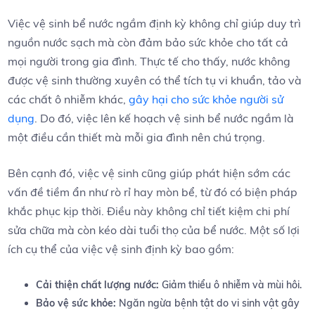
Việc‌ vệ sinh bể nước ngầm định kỳ không chỉ giúp​ duy trì
nguồn⁤ nước sạch ​mà‌ còn đảm ⁤bảo sức khỏe cho tất cả
mọi‍ người trong gia đình.⁢ Thực tế cho thấy, nước không
⁣được vệ sinh thường xuyên có ‍thể⁢ tích tụ vi khuẩn, tảo và
các ⁢chất ô nhiễm khác,
gây hại cho sức khỏe người sử
dụng
. Do đó, việc lên kế hoạch vệ sinh bể nước ngầm là
một điều cần⁣ thiết⁣ mà mỗi gia đình nên chú trọng.
Bên cạnh đó,⁣ việc vệ sinh cũng giúp ⁣phát hiện sớm các‌
vấn đề tiềm ẩn như rò rỉ hay mòn bể, từ đó⁢ có biện pháp‌
khắc phục kịp thời. Điều ​này không chỉ tiết kiệm chi ‍phí
sửa chữa mà ⁣còn kéo dài⁢ tuổi thọ⁢ của​ bể nước.​ Một số lợi
ích cụ‍ thể của việc vệ sinh định ​kỳ bao gồm:
Cải thiện chất lượng⁣ nước:
Giảm thiểu ô nhiễm và mùi hôi.
Bảo vệ sức khỏe:
Ngăn ‌ngừa bệnh tật do vi sinh vật gây