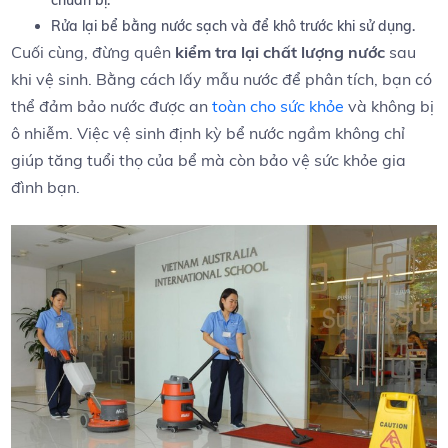
Rửa⁤ lại bể bằng nước sạch và để khô trước khi ⁣sử‌ dụng.
Cuối ‌cùng, đừng‌ quên
kiểm tra lại chất lượng nước
sau
khi vệ sinh. Bằng cách ​lấy ​mẫu nước để ‍phân tích, bạn⁢ có
thể đảm bảo nước được⁤ an ⁣
toàn cho sức khỏe
và‌ không bị
ô nhiễm. Việc ‍vệ sinh định kỳ bể nước ngầm ‌không chỉ
giúp ⁣tăng tuổi thọ của bể mà còn bảo vệ sức khỏe gia
đình bạn.