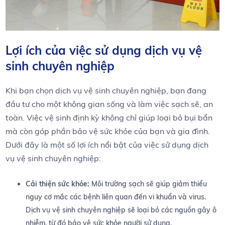
Lợi ích của việc sử dụng dịch vụ vệ
sinh chuyên nghiệp
Khi bạn chọn dịch vụ vệ sinh chuyên nghiệp, bạn đang
đầu tư cho một‍ không ⁤gian sống và làm việc sạch ‌sẽ, an⁤
toàn.⁣ Việc vệ sinh định kỳ không chỉ giúp loại bỏ bụi bẩn
mà còn góp phần bảo​ vệ sức‍ khỏe của bạn và​ gia đình.​
Dưới đây là một​ số lợi ích nổi bật⁤ của việc⁣ sử dụng dịch
vụ vệ‌ sinh chuyên⁢ nghiệp:
Cải thiện sức khỏe:
‌Môi trường sạch sẽ giúp ​giảm thiểu
nguy cơ mắc ‌các ⁤bệnh‍ liên quan đến vi khuẩn và virus.
Dịch vụ vệ sinh chuyên ‌nghiệp sẽ loại bỏ các nguồn gây ô⁤
nhiễm, từ đó bảo vệ sức khỏe người sử dụng.