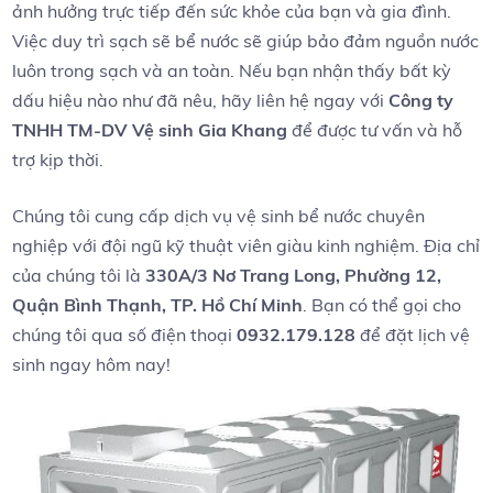
ảnh hưởng trực ‌tiếp đến sức ‌khỏe​ của bạn và ​gia đình.
Việc duy trì ‌sạch sẽ bể nước sẽ‌ giúp bảo đảm nguồn⁢ nước
luôn trong sạch và an toàn. Nếu bạn nhận thấy bất ​kỳ
⁢dấu ⁤hiệu nào như đã nêu, hãy liên hệ ngay với
Công‌ ty
TNHH‌ TM-DV Vệ sinh Gia Khang
để được ​tư vấn và hỗ⁤
trợ ⁤kịp thời.
Chúng⁢ tôi ⁢cung‌ cấp ‌dịch ⁢vụ vệ sinh bể nước chuyên
nghiệp với đội ngũ kỹ thuật viên giàu kinh nghiệm. Địa chỉ
của chúng tôi ​là
330A/3 ‌Nơ Trang Long, Phường 12,
Quận Bình Thạnh, TP. Hồ Chí ‍Minh
. Bạn có thể gọi cho
chúng tôi qua ⁣số điện thoại
0932.179.128
để đặt lịch vệ
sinh ngay hôm⁤ nay!