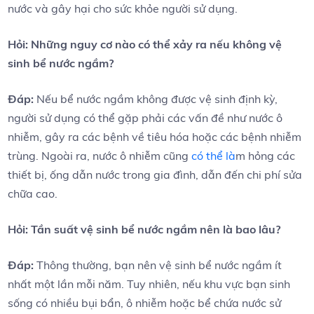
nước ‌và gây​ hại cho sức khỏe người sử dụng.
Hỏi: Những⁤ nguy⁣ cơ ⁤nào có thể​ xảy ra nếu không vệ
sinh bể nước ngầm?
Đáp:
Nếu bể nước⁣ ngầm không được vệ sinh định kỳ,‍
người ⁣sử dụng có​ thể gặp phải‌ các vấn đề như nước ô
nhiễm,‍ gây ra các ‍bệnh về⁢ tiêu hóa⁤ hoặc các bệnh ⁢nhiễm
trùng. Ngoài ra, nước ô ‍nhiễm cũng
có thể là
m hỏng các
⁢thiết bị, ống dẫn nước trong gia đình, dẫn ⁤đến chi phí sửa
chữa cao.
Hỏi: Tần suất vệ sinh⁢ bể nước ⁢ngầm nên là bao lâu?
Đáp:
Thông thường, bạn‍ nên vệ ​sinh bể ⁢nước ngầm ít
nhất một lần mỗi năm. Tuy nhiên, nếu khu vực bạn sinh
⁣sống có nhiều ‍bụi bẩn, ô nhiễm hoặc‍ bể chứa nước sử​