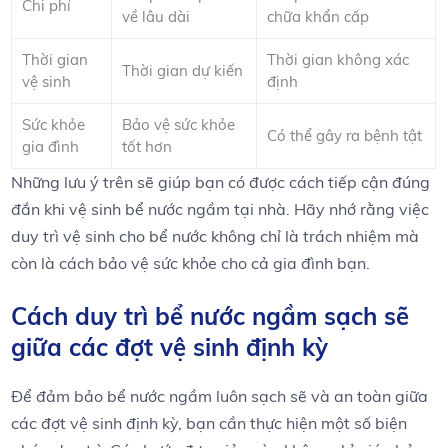
Chi phí
về lâu dài
chữa‌ khẩn cấp
Thời gian
Thời gian không xác
Thời‍ gian dự kiến
vệ ⁣sinh
định
Sức khỏe
Bảo vệ sức ‌khỏe
Có thể gây ra bệnh tật
gia đình
tốt‍ hơn
Những lưu ý ‍trên sẽ giúp bạn có⁢ được cách tiếp cận đúng
đắn khi vệ‌ sinh bể nước ngầm tại nhà.⁣ Hãy‍ nhớ ⁤rằng việc
duy⁤ trì vệ sinh cho⁤ bể nước không‌ chỉ là ‍trách nhiệm⁤ mà
‍còn là cách bảo‌ vệ sức khỏe cho cả gia đình​ bạn.
Cách duy trì bể nước‍ ngầm sạch‌ sẽ
⁢giữa các đợt vệ sinh⁣ định kỳ
Để ‍đảm bảo bể nước ngầm⁤ luôn sạch sẽ và ⁢an‍ toàn⁣ giữa
các đợt vệ ‍sinh định kỳ, bạn cần ​thực hiện một số biện