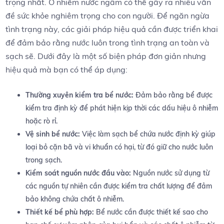
trọng nhất. ⁤Ô nhiễm nước ngầm có‌ thể gây ra nhiều vấn
đề sức khỏe ⁤nghiêm trọng cho ‌con người. Để‌ ngăn ngừa
tình trạng này, các giải pháp hiệu quả cần⁣ được triển khai
để ‍đảm bảo rằng nước luôn trong tình ⁤trạng an⁣ toàn và
‍sạch sẽ. Dưới đây là một⁣ số biện pháp⁣ đơn giản nhưng
hiệu‌ quả mà bạn có⁣ thể‍ áp dụng:
Thường xuyên kiểm tra‌ bể nước:
Đảm ⁢bảo rằng bể được
kiểm⁢ tra định kỳ để phát hiện kịp thời các dấu​ hiệu ô⁣ nhiễm
hoặc rò⁣ rỉ.
Vệ sinh bể nước:
Việc làm sạch bể chứa nước định kỳ giúp
loại bỏ cặn bã và vi khuẩn có ⁣hại, từ đó giữ cho​ nước ‌luôn
trong sạch.
Kiểm soát nguồn ⁤nước đầu vào:
Nguồn nước sử dụng từ
các nguồn tự nhiên cần được kiểm tra chất‍ lượng để⁢ đảm⁤
bảo ⁤không chứa ⁣chất ​ô nhiễm.
Thiết ⁤kế ⁣bể phù ​hợp:
Bể⁢ nước cần được thiết kế sao ‍cho