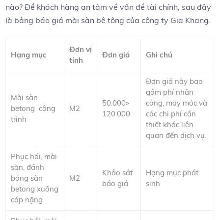
nào? Để khách hàng an tâm về vấn đề tài chính, sau đây
là bảng báo giá mài sàn bê tông của công ty Gia Khang.
Đơn vị
Hạng mục
Đơn giá
Ghi chú
tính
Đơn giá này bao
gồm phí nhân
Mài sàn
50.000»
công, máy móc và
betong công
M2
120.000
các chi phí cần
trình
thiết khác liên
quan đến dịch vụ.
Phục hồi, mài
sàn, đánh
Khảo sát
Hạng mục phát
bóng sàn
M2
báo giá
sinh
betong xuống
cấp nặng