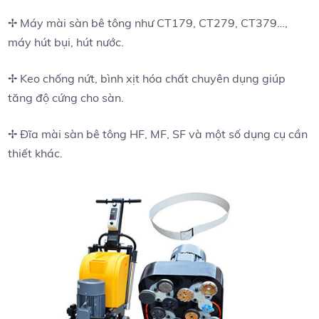
✢ Máy mài sàn bê tông như CT179, CT279, CT379…,
máy hút bụi, hút nước.
✢ Keo chống nứt, bình xịt hóa chất chuyên dụng giúp
tăng độ cứng cho sàn.
✢ Đĩa mài sàn bê tông HF, MF, SF và một số dụng cụ cần
thiết khác.