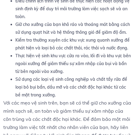
Điều chỉnh lịch trình vệ sinh để thực hiện các hoạt động vệ
sinh định kỳ để duy trì môi trường làm việc sạch sẽ và an
toàn.
Giữ cho xưởng của bạn khô ráo và thoáng mát bằng cách
sử dụng quạt hút và hệ thống thông gió để giảm độ ẩm.
Kiểm tra thường xuyên các khu vực xung quanh xưởng để
phát hiện và loại bỏ các chất thải, rác thải và nước đọng.
Thực hiện vệ sinh khu vực cửa ra vào, lối đi và khu vực bên
ngoài xưởng để giảm thiểu sự xâm nhập của bụi và bẩn
từ bên ngoài vào xưởng.
Sử dụng các loại vệ sinh công nghiệp và chất tẩy rửa để
loại bỏ bụi bẩn, dầu mỡ và các chất độc hại khác từ các
bề mặt trong xưởng.
Với các mẹo vệ sinh trên, bạn sẽ có thể giữ cho xưởng của
mình sạch sẽ, an toàn và giảm thiểu sự xâm nhập của
côn trùng và các chất độc hại khác. Để đảm bảo một môi
trường làm việc tốt nhất cho nhân viên của bạn, hãy liên