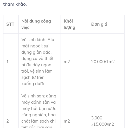
tham khảo.
Nội dung công
Khối
STT
Đơn giá
việc
lượng
Vệ sinh kính, Alu
mặt ngoài: sự
dụng giàn dáo,
dụng cụ và thiết
1
m2
20.000/1m2
bị đu dây ngoài
trời, vệ sinh làm
sạch từ trên
xuống dưới.
Vệ sinh sàn: dùng
máy đánh sàn và
máy hút bụi nước
công nghiệp, hóa
3.000
2
chất làm sạch chi
m2
»15.000/m2
tiết các loại sàn