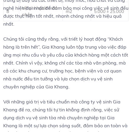
trang bị đầy đủ các thiết bị, máy móc, hóa chất và công
nghệ hiện đại nhất để đảm bảo mọi công việc vệ sinh đều
Vệ sinh quét màn
8
m2
5.000 » 25.000
nhện
được thực hiện tốt nhất, nhanh chóng nhất và hiệu quả
nhất.
Chúng tôi cũng thấy rằng, với triết lý hoạt động “Khách
hàng là trên hết”, Gia Khang luôn tập trung vào việc đáp
ứng mọi nhu cầu và yêu cầu của khách hàng một cách tốt
nhất. Chính vì vậy, không chỉ các tòa nhà văn phòng, mà
cả các khu chung cư, trường học, bệnh viện và cơ quan
nhà nước đều tin tưởng và lựa chọn dịch vụ vệ sinh
chuyên nghiệp của Gia Khang.
Với những giá trị và tiêu chuẩn mà công ty vệ sinh Gia
Khang đề ra, chúng tôi tự tin khẳng định rằng, việc sử
dụng dịch vụ vệ sinh tòa nhà chuyên nghiệp tại Gia
Khang là một sự lựa chọn sáng suốt, đảm bảo an toàn và