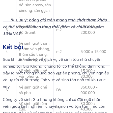
đá, sàn epoxy, sàn
ximang, sàn gạch,
…
✎ Lưu ý:
bảng giá trên mang tính chất tham khảo
có thể thay đổi theo từng thời điểm và chưa bao gồm
Đánh bóng sàn
150.000 »
3
m2
đá Granit.
200.000
10% VAT.
Vệ sinh giặt thảm,
Kết bài
(thảm văn phòng,
4
m2
5.000 » 15.000
thảm cầu thang,
Sau khi tìm hiểu kỹ về dịch vụ vệ sinh tòa nhà chuyên
thảm trang trí,..)
nghiệp tại Gia Khang, chúng tôi có thể khẳng định rằng
Vệ sinh giặt ghế
15.000 »
đây là một trong những đơn vị tiên phong, chuyên nghiệp
5
cái
văn phòng.
30.000
và uy tín nhất trong lĩnh vực vệ sinh tòa nhà tại khu vực
này.
Vệ sinh giặt ghế
350.000 »
6
Bộ
sô pha.
900.000
Công ty vệ sinh Gia Khang không chỉ có đội ngũ nhân
Vệ sinh giặt rèm
30.000 »
viên giàu kinh nghiệm, chuyên môn và tận tâm, mà còn
7
kg
cửa.
40.000