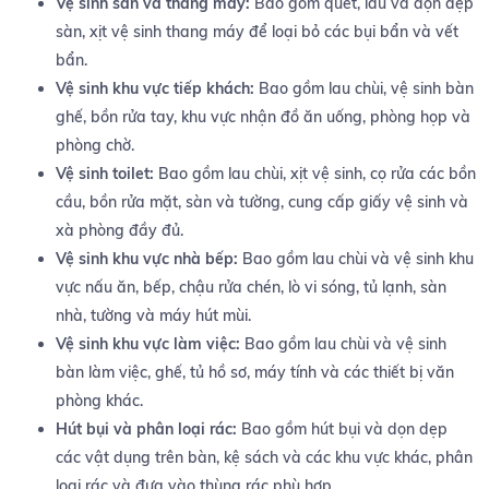
Vệ sinh sàn và thang máy:
Bao gồm quét, lau và dọn dẹp
sàn, xịt vệ sinh thang máy để loại bỏ các bụi bẩn và vết
bẩn.
Vệ sinh khu vực tiếp khách:
Bao gồm lau chùi, vệ sinh bàn
ghế, bồn rửa tay, khu vực nhận đồ ăn uống, phòng họp và
phòng chờ.
Vệ sinh toilet:
Bao gồm lau chùi, xịt vệ sinh, cọ rửa các bồn
cầu, bồn rửa mặt, sàn và tường, cung cấp giấy vệ sinh và
xà phòng đầy đủ.
Vệ sinh khu vực nhà bếp:
Bao gồm lau chùi và vệ sinh khu
vực nấu ăn, bếp, chậu rửa chén, lò vi sóng, tủ lạnh, sàn
nhà, tường và máy hút mùi.
Vệ sinh khu vực làm việc:
Bao gồm lau chùi và vệ sinh
bàn làm việc, ghế, tủ hồ sơ, máy tính và các thiết bị văn
phòng khác.
Hút bụi và phân loại rác:
Bao gồm hút bụi và dọn dẹp
các vật dụng trên bàn, kệ sách và các khu vực khác, phân
loại rác và đưa vào thùng rác phù hợp.