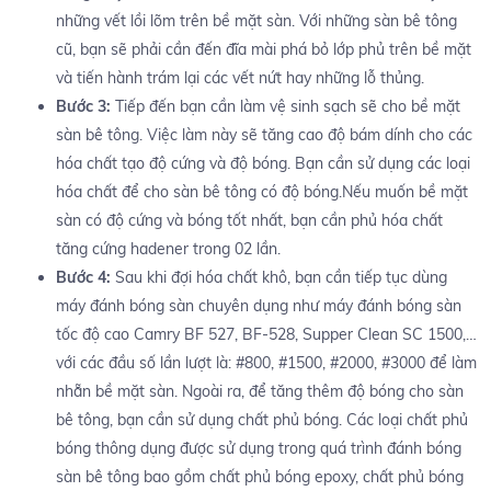
những vết lồi lõm trên bề mặt sàn. Với những sàn bê tông
cũ, bạn sẽ phải cần đến đĩa mài phá bỏ lớp phủ trên bề mặt
và tiến hành trám lại các vết nứt hay những lỗ thủng.
Bước 3:
Tiếp đến bạn cần làm vệ sinh sạch sẽ cho bề mặt
sàn bê tông. Việc làm này sẽ tăng cao độ bám dính cho các
hóa chất tạo độ cứng và độ bóng. Bạn cần sử dụng các loại
hóa chất để cho sàn bê tông có độ bóng.Nếu muốn bề mặt
sàn có độ cứng và bóng tốt nhất, bạn cần phủ hóa chất
tăng cứng hadener trong 02 lần.
Bước 4:
Sau khi đợi hóa chất khô, bạn cần tiếp tục dùng
máy đánh bóng sàn chuyên dụng như máy đánh bóng sàn
tốc độ cao Camry BF 527, BF-528, Supper Clean SC 1500,…
với các đầu số lần lượt là: #800, #1500, #2000, #3000 để làm
nhẵn bề mặt sàn. Ngoài ra, để tăng thêm độ bóng cho sàn
bê tông, bạn cần sử dụng chất phủ bóng. Các loại chất phủ
bóng thông dụng được sử dụng trong quá trình đánh bóng
sàn bê tông bao gồm chất phủ bóng epoxy, chất phủ bóng