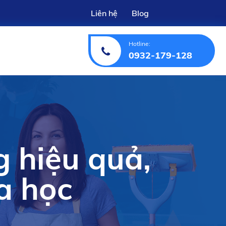
Liên hệ
Blog
Hotline:
0932-179-128
g hiệu quả,
a học