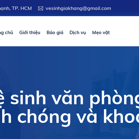
Thạnh, TP. HCM
vesinhgiakhang@gmail.com
ng chủ
Giới thiệu
Báo giá
Dịch vụ
Mẹo vặt
ệ sinh văn phòn
h chóng và kho